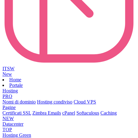
ITSW
New
Home
Portale
Hosting
PRO
Nomi di dominio
Hosting condiviso
Cloud VPS
Pagine
Certificati SSL
Zimbra Emails
cPanel
Softaculous
Caching
NEW
Datacenter
TOP
Hosting Green