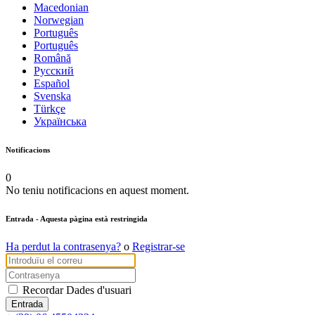
Macedonian
Norwegian
Português
Português
Română
Русский
Español
Svenska
Türkçe
Українська
Notificacions
0
No teniu notificacions en aquest moment.
Entrada
- Aquesta pàgina està restringida
Ha perdut la contrasenya?
o
Registrar-se
Recordar Dades d'usuari