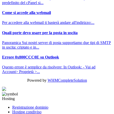
predefinito del cPanel si...
Come si accede alla webmail
Per accedere alla webmail ti basterà andare all'indirizzo:...
Quali porte devo usare per la posta in uscita
Panoramica Sui nostri server di posta supportiamo due tipi di SMTP
in uscita: criptato e in...
Errore 0x800CCC0E su Outlook
Questo errore è semplice da risolvere: In Outlook: - Vai ad
Account> Proprietà >...
Powered by
WHMCompleteSolution
Hosting
Registrazione dominio
Hosting condiviso