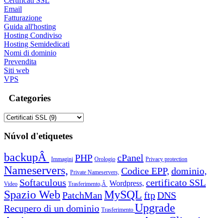
Certificati SSL
Email
Fatturazione
Guida all'hosting
Hosting Condiviso
Hosting Semidedicati
Nomi di dominio
Prevendita
Siti web
VPS
Categories
Núvol d'etiquetes
backupÂ
PHP
cPanel
Immagini
Orologio
Privacy protection
Nameservers,
Codice EPP,
dominio,
Private Nameservers,
Softaculous
certificato SSL
Wordpress,
Video
Trasferimento,Â
Spazio Web
MySQL
PatchMan
ftp
DNS
Upgrade
Recupero di un dominio
Trasferimento