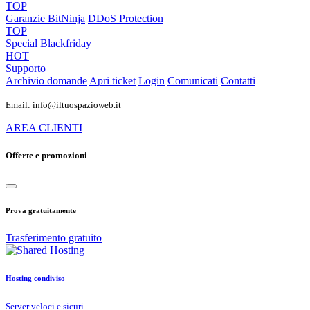
TOP
Garanzie
BitNinja
DDoS Protection
TOP
Special
Blackfriday
HOT
Supporto
Archivio domande
Apri ticket
Login
Comunicati
Contatti
Email: info@iltuospazioweb.it
AREA CLIENTI
Offerte e promozioni
Prova gratuitamente
Trasferimento gratuito
Hosting condiviso
Server veloci e sicuri...