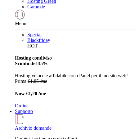
Hosting Green
Garanzie
Menu
Special
Blackfriday
HOT
Hosting condiviso
Sconto del 35%
Hosting veloce e affidabile con cPanel per il tuo sito web!
Prima
€1,85 /me
Now
€1,20 /me
Ordina
Supporto
Archivio domande
Domini, hosting e servizi offerti