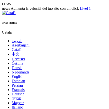
ITSW...
news
Aumenta la velocità del tuo sito con un click
Livel 1
Triar idioma
Català
العربية
Azerbaijani
Català
中文
Hrvatski
Čeština
Dansk
Nederlands
English
Estonian
Persian
Français
Deutsch
עברית
Magyar
Italiano