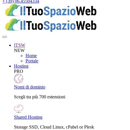
+ (39) 06.45504334
ITSW
NEW
Home
Portale
Hosting
PRO
Nomi di dominio
Scegli tra più 700 estensioni
Shared Hosting
Storage SSD, Cloud Linux, cPabel or Plesk