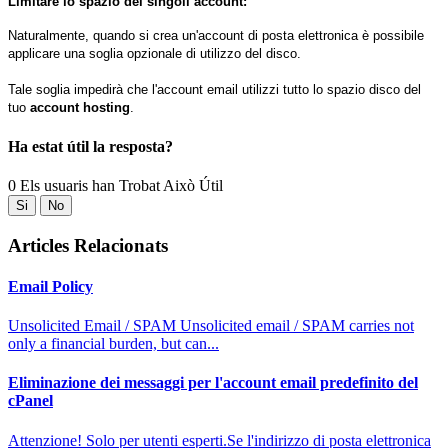
L
imitare lo spazio dei singoli account:
Naturalmente, quando si crea un'account di posta elettronica è possibile
applicare una soglia opzionale di utilizzo del disco.
Tale soglia impedirà che l'account email utilizzi tutto lo spazio disco del
tuo
account hosting
.
Ha estat útil la resposta?
0 Els usuaris han Trobat Això Útil
Si
No
Articles Relacionats
Email Policy
Unsolicited Email / SPAM Unsolicited email / SPAM carries not
only a financial burden, but can...
Eliminazione dei messaggi per l'account email predefinito del
cPanel
Attenzione! Solo per utenti esperti.Se l'indirizzo di posta elettronica