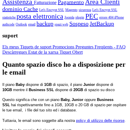
Assistenza
Area Clienti
Pagamento
Fatturazione
dominio
Cache
Let's Encrypt SSL
Magento
sicurezza
Let's Encrypt SSL
posta elettronica
PEC
statistiche
Joomla
plugin
errore 404
iPhone
backup
Sospeso
JetBackup
authcode
Outlook
email
spazi web
suport
Els meus Tiquets de suport
Promocions
Preguntes Freqüents - FAQ
Descàrregues
Estat de la xarxa
Tiquet Obert
Quanto spazio disco ho a disposizione per
le email
Il piano
Baby
dispone di
1GB
di spazio, il piano
Junior
dispone di
10GB
mentre il
Business SSL
dispone di
20GB
di spazio su disco
Questo significa che con un piano
Baby,
Junior
oppure
Business
SSL
hai rispettivamente fino a 1GB, 10GB o 20 GB di spazio per ospitare
le tue email, i file del tuo sito ed i database.
Tuttavia, le email sono soggette alla nostra
policy di utilizzo delle risorse
.