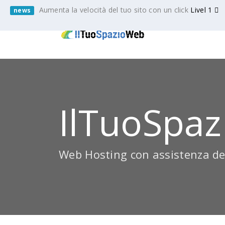
Aumenta la velocità del tuo sito con un click
Livel 1
news
IlTuoSpaz
Web Hosting con assistenza de