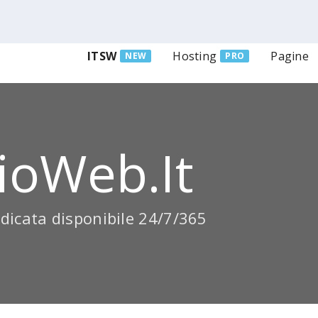
ITSW
Hosting
Pagine
NEW
PRO
ioWeb.it
dicata disponibile 24/7/365