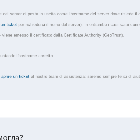
e del server di posta in uscita come l'hostname del server dove risiede il c
 un ticket
per richiederci il nome del server). In entrambe i casi sarai con
e viene emesso il certificato dalla Certificate Authority (GeoTrust).
 puntando l'hostname corretto.
a
aprire un ticket
al nostro team di assistenza: saremo sempre felici di aiuta
могла?