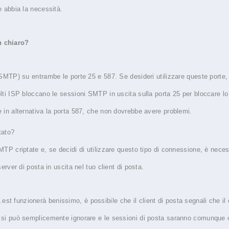
e abbia la necessità.
n chiaro?
 (SMTP) su entrambe le porte 25 e 587. Se desideri utilizzare queste porte,
olti ISP bloccano le sessioni SMTP in uscita sulla porta 25 per bloccare lo
e in alternativa la porta 587, che non dovrebbe avere problemi.
tato?
SMTP criptate e, se decidi di utilizzare questo tipo di connessione, è nece
server di posta in uscita nel tuo client di posta.
t funzionerà benissimo, è possibile che il client di posta segnali che il 
o si può semplicemente ignorare e le sessioni di posta saranno comunque c