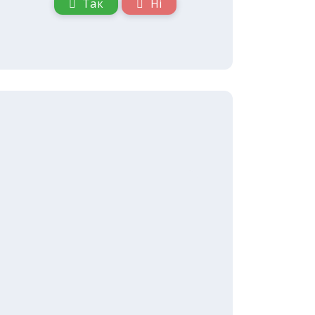
Так
Ні