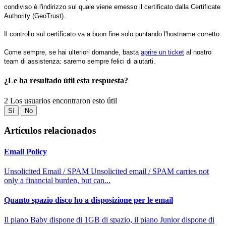
condiviso è l'indirizzo sul quale viene emesso il certificato dalla Certificate
Authority (GeoTrust).
Il controllo sul certificato va a buon fine solo puntando l'hostname corretto.
Come sempre, se hai ulteriori domande, basta
aprire un ticket
al nostro
team di assistenza: saremo sempre felici di aiutarti.
¿Le ha resultado útil esta respuesta?
2 Los usuarios encontraron esto útil
Sí
No
Artículos relacionados
Email Policy
Unsolicited Email / SPAM Unsolicited email / SPAM carries not
only a financial burden, but can...
Quanto spazio disco ho a disposizione per le email
Il piano Baby dispone di 1GB di spazio, il piano Junior dispone di