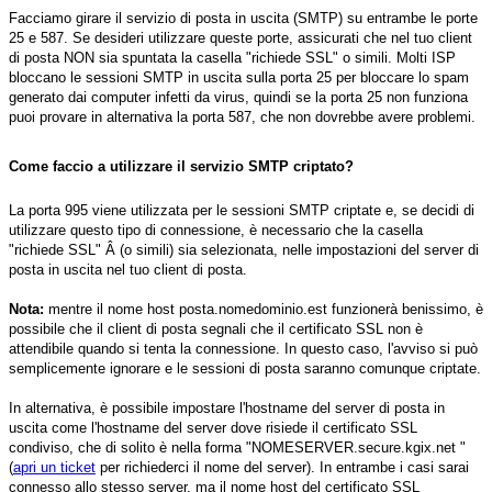
Facciamo girare il servizio di posta in uscita (SMTP) su entrambe le porte
25 e 587. Se desideri utilizzare queste porte, assicurati che nel tuo client
di posta NON sia spuntata la casella "richiede SSL" o simili. Molti ISP
bloccano le sessioni SMTP in uscita sulla porta 25 per bloccare lo spam
generato dai computer infetti da virus, quindi se la porta 25 non funziona
puoi provare in alternativa la porta 587, che non dovrebbe avere problemi.
Come faccio a utilizzare il servizio SMTP criptato?
La porta 995 viene utilizzata per le sessioni SMTP criptate e, se decidi di
utilizzare questo tipo di connessione, è necessario che la casella
"richiede SSL" Â (o simili) sia selezionata, nelle impostazioni del server di
posta in uscita nel tuo client di posta.
Nota:
mentre il nome host posta.nomedominio.est funzionerà benissimo, è
possibile che il client di posta segnali che il certificato SSL non è
attendibile quando si tenta la connessione. In questo caso, l'avviso si può
semplicemente ignorare e le sessioni di posta saranno comunque criptate.
In alternativa, è possibile impostare l'hostname del server di posta in
uscita come l'hostname del server dove risiede il certificato SSL
condiviso, che di solito è nella forma "NOMESERVER.secure.kgix.net "
(
apri un ticket
per richiederci il nome del server). In entrambe i casi sarai
connesso allo stesso server, ma il nome host del certificato SSL