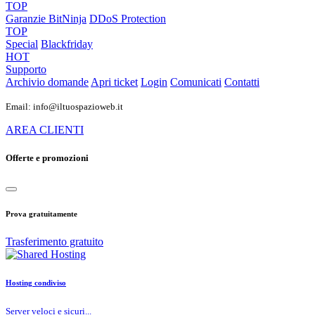
TOP
Garanzie
BitNinja
DDoS Protection
TOP
Special
Blackfriday
HOT
Supporto
Archivio domande
Apri ticket
Login
Comunicati
Contatti
Email: info@iltuospazioweb.it
AREA CLIENTI
Offerte e promozioni
Prova gratuitamente
Trasferimento gratuito
Hosting condiviso
Server veloci e sicuri...