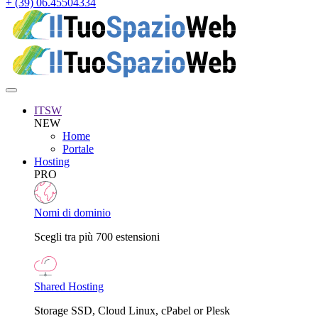
+ (39) 06.45504334
ITSW
NEW
Home
Portale
Hosting
PRO
Nomi di dominio
Scegli tra più 700 estensioni
Shared Hosting
Storage SSD, Cloud Linux, cPabel or Plesk