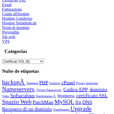
Certificati SSL
Email
Fatturazione
Guida all'hosting
Hosting Condiviso
Hosting Semidedicati
Nomi di dominio
Prevendita
Siti web
VPS
Categorías
Nube de etiquetas
backupÂ
PHP
cPanel
Immagini
Orologio
Privacy protection
Nameservers,
Codice EPP,
dominio,
Private Nameservers,
Softaculous
certificato SSL
Wordpress,
Video
Trasferimento,Â
Spazio Web
MySQL
PatchMan
ftp
DNS
Upgrade
Recupero di un dominio
Trasferimento