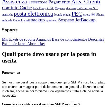
Assistenza
Area Clienti
Pagamento
Fatturazione
dominio
Cache
Let's Encrypt SSL
Magento
sicurezza
Let's Encrypt SSL
posta elettronica
PEC
statistiche
Joomla
plugin
errore 404
iPhone
backup
Sospeso
JetBackup
authcode
Outlook
email
spazi web
Soporte
Mis tickets de soporte
Anuncios
Base de conocimientos
Descargas
Estado de la red
Abrir ticket
Quali porte devo usare per la posta in
uscita
Panoramica
Sui nostri server di posta supportiamo due tipi di SMTP in uscita: criptato
e in chiaro. La maggior parte delle persone scelgono di utilizzare le email
in chiaro, anche se noi forniamo il collegamento cifrato a chi ne abbia la
necessità.
Come faccio a utilizzare il servizio SMTP in chiaro?