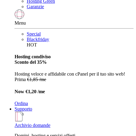
Hosting Green
Garanzie
Menu
Special
Blackfriday
HOT
Hosting condiviso
Sconto del 35%
Hosting veloce e affidabile con cPanel per il tuo sito web!
Prima
€1,85 /me
Now
€1,20 /me
Ordina
Supporto
Archivio domande
Domini, hosting e servizi offerti