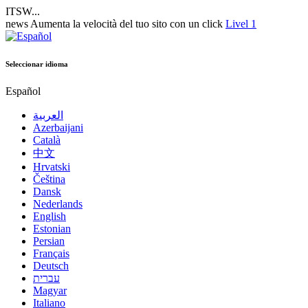
ITSW...
news
Aumenta la velocità del tuo sito con un click
Livel 1
Seleccionar idioma
Español
العربية
Azerbaijani
Català
中文
Hrvatski
Čeština
Dansk
Nederlands
English
Estonian
Persian
Français
Deutsch
עברית
Magyar
Italiano