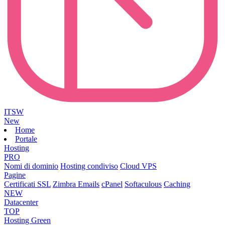
ITSW
New
Home
Portale
Hosting
PRO
Nomi di dominio
Hosting condiviso
Cloud VPS
Pagine
Certificati SSL
Zimbra Emails
cPanel
Softaculous
Caching
NEW
Datacenter
TOP
Hosting Green