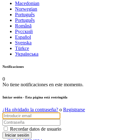
Macedonian
Norwegian
Português
Português
Română
Русский
Español
Svenska
Türkçe
Українська
Notificaciones
0
No tiene notificaciones en este momento.
Iniciar sesión
- Esta página está restringida
¿Ha olvidado la contraseña?
o
Registrarse
Recordar datos de usuario