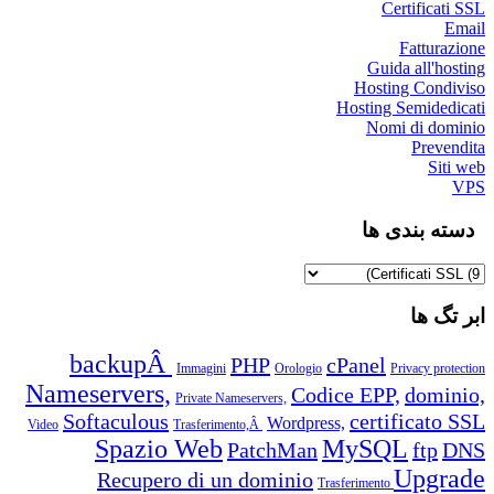
Certificati SSL
Email
Fatturazione
Guida all'hosting
Hosting Condiviso
Hosting Semidedicati
Nomi di dominio
Prevendita
Siti web
VPS
دسته بندی ها
ابر تگ ها
backupÂ
PHP
cPanel
Immagini
Orologio
Privacy protection
Nameservers,
Codice EPP,
dominio,
Private Nameservers,
Softaculous
certificato SSL
Wordpress,
Video
Trasferimento,Â
Spazio Web
MySQL
PatchMan
ftp
DNS
Upgrade
Recupero di un dominio
Trasferimento