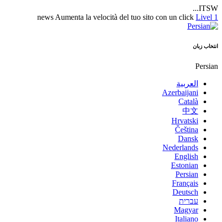
ITSW...
news
Aumenta la velocità del tuo sito con un click
Livel 1
انتخاب زبان
Persian
العربية
Azerbaijani
Català
中文
Hrvatski
Čeština
Dansk
Nederlands
English
Estonian
Persian
Français
Deutsch
עברית
Magyar
Italiano