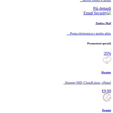
Server veloci e sicuri...
Più dettagli
Zimbra Mail
Posta elettronica e molto altro…
Promozioni speciali
35%
Hosting
Storage SSD, CloudLinux, cPanel..
€9,99
Domini