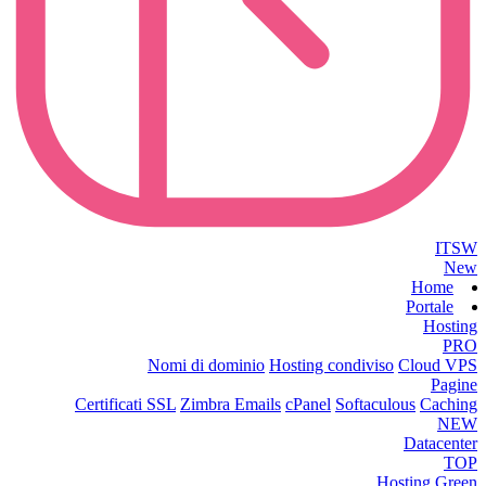
ITSW
New
Home
Portale
Hosting
PRO
Nomi di dominio
Hosting condiviso
Cloud VPS
Pagine
Certificati SSL
Zimbra Emails
cPanel
Softaculous
Caching
NEW
Datacenter
TOP
Hosting Green