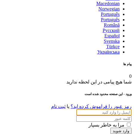
Macedonian
Norwegian
Português
Português
Română
Русский
Español
Svenska
Türkçe
Українська
پیام ها
0
شما هیچ پیامی در این لحظه ندارید
ورود
- این صفحه محدود شده است
رمز عبور را فراموش کرده اید؟
یا
ثبت نام
مرا به خاطر بسپار