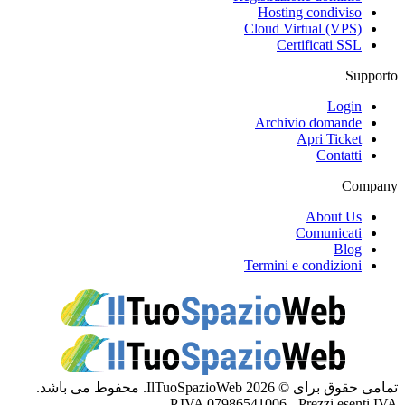
Hosting condiviso
Cloud Virtual (VPS)
Certificati SSL
Supporto
Login
Archivio domande
Apri Ticket
Contatti
Company
About Us
Comunicati
Blog
Termini e condizioni
تمامی حقوق برای © 2026 IlTuoSpazioWeb. محفوط می باشد.
P.IVA 07986541006 - Prezzi esenti IVA