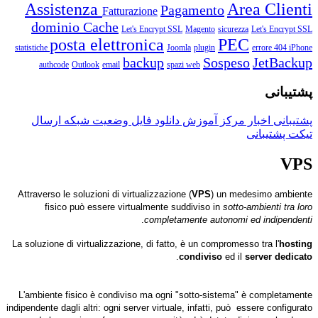
Assistenza
Area Clienti
Pagamento
Fatturazione
dominio
Cache
Let's Encrypt SSL
Magento
sicurezza
Let's Encrypt SSL
posta elettronica
PEC
statistiche
Joomla
plugin
errore 404
iPhone
backup
Sospeso
JetBackup
authcode
Outlook
email
spazi web
پشتیبانی
پشتیبانی
اخبار
مرکز آموزش
دانلود فایل
وضعیت شبکه
ارسال
تیکت پشتیبانی
VPS
Attraverso le soluzioni di virtualizzazione (
VPS
) un medesimo ambiente
fisico può essere virtualmente suddiviso in
sotto-ambienti tra loro
.
completamente autonomi ed indipendenti
La soluzione di virtualizzazione, di fatto, è un compromesso tra l'
hosting
.
condiviso
ed il
server dedicato
L'ambiente fisico è condiviso ma ogni "sotto-sistema" è completamente
indipendente dagli altri: ogni server virtuale, infatti, può essere configurato