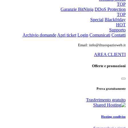
TOP
Garanzie
BitNinja
DDoS Protection
TOP
Special
Blackfriday
HOT
Supporto
Archivio domande
Apri ticket
Login
Comunicati
Contatti
Email: info@iltuospazioweb.it
AREA CLIENTI
Offerte e promozioni
Prova gratuitamente
Trasferimento gratuito
Hosting condiviso