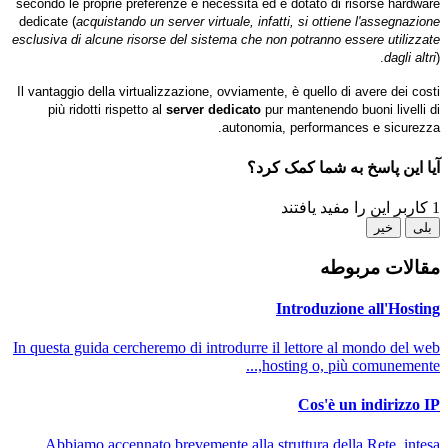
secondo le proprie preferenze e necessità ed è dotato di risorse hardware
dedicate (
acquistando un server virtuale, infatti, si ottiene l'assegnazione
esclusiva di alcune risorse del sistema che non potranno essere utilizzate
dagli altri
).
Il vantaggio della virtualizzazione, ovviamente, è quello di avere dei costi
più ridotti rispetto al
server dedicato
pur mantenendo buoni livelli di
autonomia, performances e sicurezza.
آیا این پاسخ به شما کمک کرد؟
1 کاربر این را مفید یافتند
بلی
خیر
مقالات مربوطه
Introduzione all'Hosting
In questa guida cercheremo di introdurre il lettore al mondo del web
hosting o, più comunemente,...
Cos'è un indirizzo IP
Abbiamo accennato brevemente alla struttura della Rete, intesa