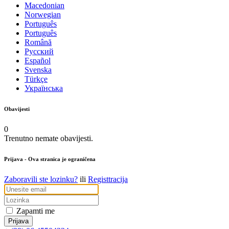
Macedonian
Norwegian
Português
Português
Română
Русский
Español
Svenska
Türkçe
Українська
Obavijesti
0
Trenutno nemate obavijesti.
Prijava
- Ova stranica je ograničena
Zaboravili ste lozinku?
ili
Registtracija
Zapamti me