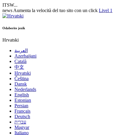
ITSW...
news
Aumenta la velocità del tuo sito con un click
Livel 1
Odaberite jezik
Hrvatski
العربية
Azerbaijani
Català
中文
Hrvatski
Čeština
Dansk
Nederlands
English
Estonian
Persian
Français
Deutsch
עברית
Magyar
Italiano