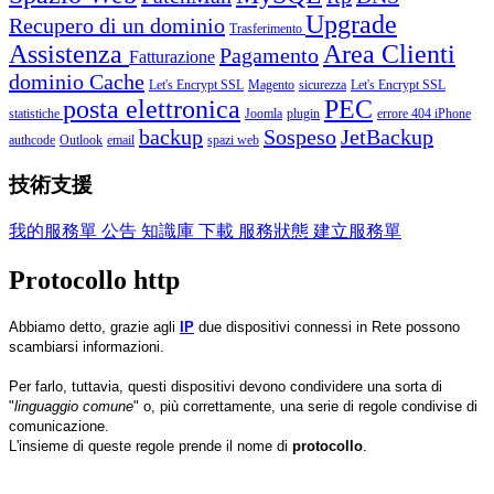
Upgrade
Recupero di un dominio
Trasferimento
Assistenza
Area Clienti
Pagamento
Fatturazione
dominio
Cache
Let's Encrypt SSL
Magento
sicurezza
Let's Encrypt SSL
posta elettronica
PEC
statistiche
Joomla
plugin
errore 404
iPhone
backup
Sospeso
JetBackup
authcode
Outlook
email
spazi web
技術支援
我的服務單
公告
知識庫
下載
服務狀態
建立服務單
Protocollo http
Abbiamo detto, grazie agli
IP
due dispositivi connessi in Rete possono
scambiarsi informazioni.
Per farlo, tuttavia, questi dispositivi devono condividere una sorta di
"
linguaggio comune
" o, più correttamente, una serie di regole condivise di
comunicazione.
L'insieme di queste regole prende il nome di
protocollo
.