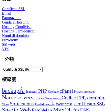
Certificati SSL
Email
Fatturazione
Guida all'hosting
Hosting Condiviso
Hosting Semidedicati
Nomi di dominio
Prevendita
Siti web
VPS
分類
標籤雲
backupÂ
PHP
cPanel
Immagini
Orologio
Privacy protection
Nameservers,
Codice EPP,
dominio,
Private Nameservers,
Softaculous
certificato SSL
Wordpress,
Video
Trasferimento,Â
Spazio Web
MySQL
PatchMan
ftp
DNS