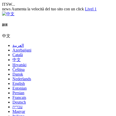
ITSW...
news
Aumenta la velocità del tuo sito con un click
Livel 1
語言
中文
العربية
Azerbaijani
Català
中文
Hrvatski
Čeština
Dansk
Nederlands
English
Estonian
Persian
Français
Deutsch
עברית
Magyar