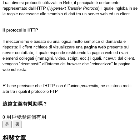
Tra i diversi protocolli utilizzati in Rete, il principale è certamente
rappresentato dall'
HTTP
(
Hypertext Transfer Protocol
) il quale ingloba in se
le regole necessarie allo scambio di dati tra un server web ed un client.
Il protocollo HTTP
Il meccanismo è basato su una logica molto semplice di domanda e
risposta: il
client
richiede di visualizzare una
pagina web
presente sul
server contattato, il quale risponde restituendo la pagina web ed i vari
elementi collegati (immagini, video, script, ecc.) i quali, ricevuti dal client,
vengono "ricomposti" all'interno del browser che "reinderizza" la pagina
web richiesta.
E' bene precisare che l'HTTP non è l''unico
protocollo
, ne esistono molti
altri tra i quali il protocollo
FTP
這篇文章有幫助嗎？
0 用戶發現這個有用
是
否
相關文章