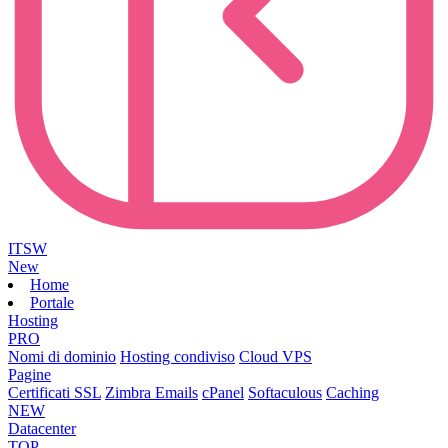
ITSW
New
Home
Portale
Hosting
PRO
Nomi di dominio
Hosting condiviso
Cloud VPS
Pagine
Certificati SSL
Zimbra Emails
cPanel
Softaculous
Caching
NEW
Datacenter
TOP