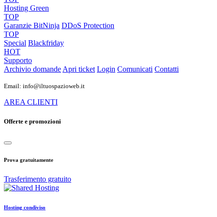
Hosting Green
TOP
Garanzie
BitNinja
DDoS Protection
TOP
Special
Blackfriday
HOT
Supporto
Archivio domande
Apri ticket
Login
Comunicati
Contatti
Email: info@iltuospazioweb.it
AREA CLIENTI
Offerte e promozioni
Prova gratuitamente
Trasferimento gratuito
Hosting condiviso