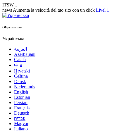
ITSW...
news
Aumenta la velocità del tuo sito con un click
Livel 1
Обрати мову
Українська
العربية
Azerbaijani
Català
中文
Hrvatski
Čeština
Dansk
Nederlands
English
Estonian
Persian
Français
Deutsch
עברית
Magyar
Italiano