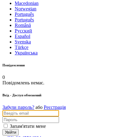
Macedonian
Norwegian
Português
Português
Română
Русский
Español
Svenska
Türkçe
Українська
Повідомлення
0
Повідомлень немає.
Вхід
- Доступ обмежений
Забули пароль?
або
Реєстрація
Запам'ятати мене