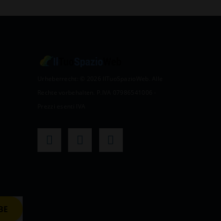
Urheberrecht: © 2026 IlTuoSpazioWeb. Alle
Rechte vorbehalten. P.IVA 07986541006 -
Prezzi esenti IVA