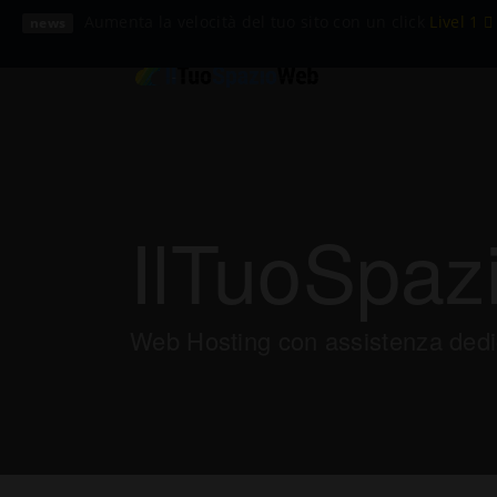
Aumenta la velocità del tuo sito con un click
Livel 1
news
IlTuoSpaz
Web Hosting con assistenza dedic