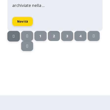
archiviate nella ...
Novità
1
2
3
4