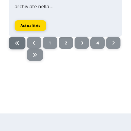
archiviate nella ...
Actualités
1
2
3
4