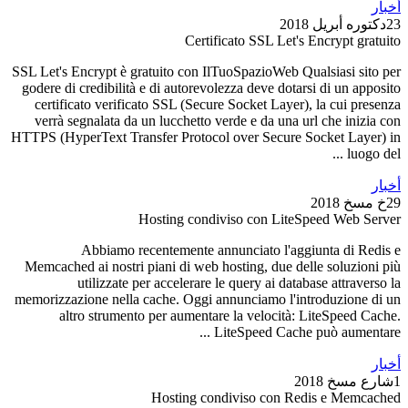
أخبار
23دكتوره أبريل 2018
Certificato SSL Let's Encrypt gratuito
SSL Let's Encrypt è gratuito con IlTuoSpazioWeb Qualsiasi sito per
godere di credibilità e di autorevolezza deve dotarsi di un apposito
certificato verificato SSL (Secure Socket Layer), la cui presenza
verrà segnalata da un lucchetto verde e da una url che inizia con
HTTPS (HyperText Transfer Protocol over Secure Socket Layer) in
luogo del ...
أخبار
29خ مسخ 2018
Hosting condiviso con LiteSpeed Web Server
Abbiamo recentemente annunciato l'aggiunta di Redis e
Memcached ai nostri piani di web hosting, due delle soluzioni più
utilizzate per accelerare le query ai database attraverso la
memorizzazione nella cache. Oggi annunciamo l'introduzione di un
altro strumento per aumentare la velocità: LiteSpeed Cache.
LiteSpeed Cache può aumentare ...
أخبار
1شارع مسخ 2018
Hosting condiviso con Redis e Memcached