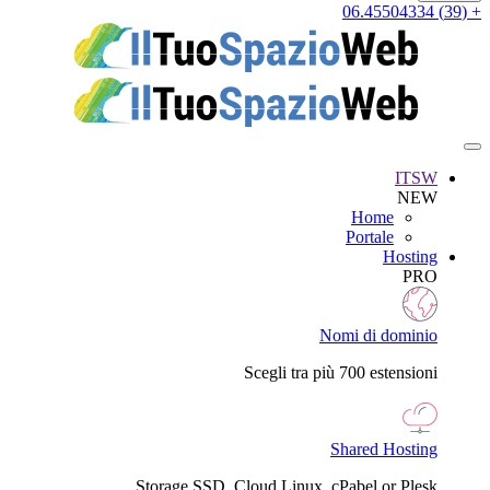
+ (39) 06.45504334
ITSW
NEW
Home
Portale
Hosting
PRO
Nomi di dominio
Scegli tra più 700 estensioni
Shared Hosting
Storage SSD, Cloud Linux, cPabel or Plesk