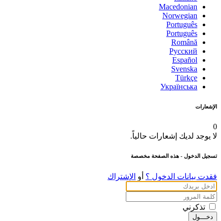
Macedonian
Norwegian
Português
Português
Română
Русский
Español
Svenska
Türkçe
Українська
الإشعارات
0
لا يوجد لديك إشعارات حالياً.
تسجيل الدخول
- هذه الصفحة مخصصة
فقدت بيانات الدخول ؟
أو
الإشتراك
تذكرني