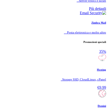
Server veloci e sicuri...
Più dettagli
Zimbra Mail
Posta elettronica e molto altro…
Promozioni speciali
35%
Hosting
Storage SSD, CloudLinux, cPanel..
€9,99
Domini