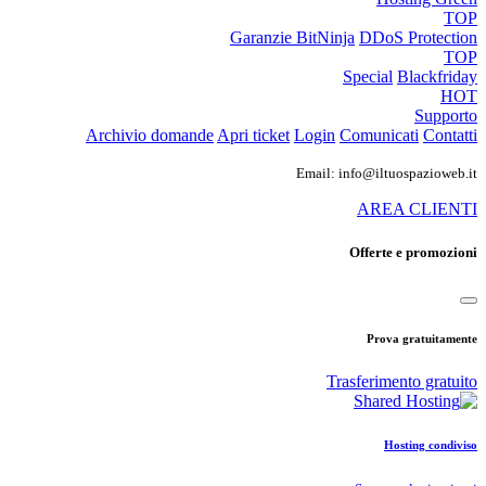
TOP
Garanzie
BitNinja
DDoS Protection
TOP
Special
Blackfriday
HOT
Supporto
Archivio domande
Apri ticket
Login
Comunicati
Contatti
Email: info@iltuospazioweb.it
AREA CLIENTI
Offerte e promozioni
Prova gratuitamente
Trasferimento gratuito
Hosting condiviso