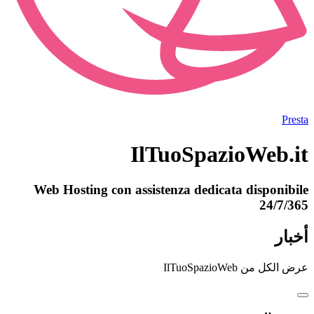
Presta
IlTuoSpazioWeb.it
Web Hosting con assistenza dedicata disponibile
24/7/365
أخبار
عرض الكل من IlTuoSpazioWeb