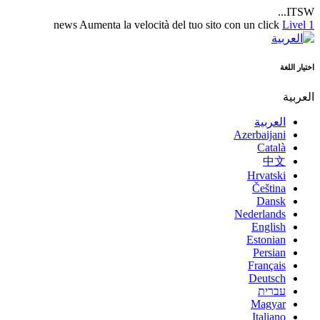
ITSW...
news
Aumenta la velocità del tuo sito con un click
Livel 1
اختيار اللغة
العربية
العربية
Azerbaijani
Català
中文
Hrvatski
Čeština
Dansk
Nederlands
English
Estonian
Persian
Français
Deutsch
עברית
Magyar
Italiano