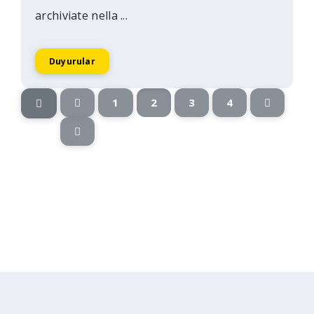
archiviate nella ...
Duyurular
1
2
3
4