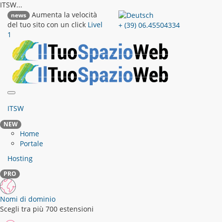
ITSW...
Aumenta la velocità
news
del tuo sito con un click
Livel
+ (39) 06.45504334
1
ITSW
NEW
Home
Portale
Hosting
PRO
Nomi di dominio
Scegli tra più 700 estensioni