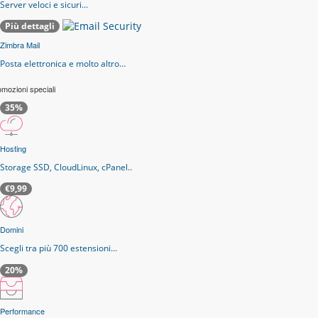
Server veloci e sicuri...
Più dettagli
Zimbra Mail
Posta elettronica e molto altro…
mozioni speciali
35%
Hosting
Storage SSD, CloudLinux, cPanel..
€9,99
Domini
Scegli tra più 700 estensioni...
20%
Performance