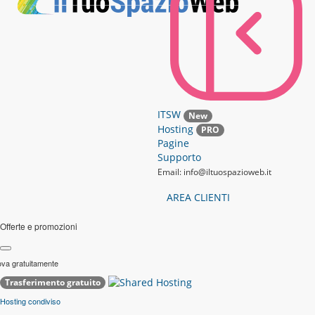
ITSW
New
Hosting
PRO
Pagine
Supporto
Email: info@iltuospazioweb.it
AREA CLIENTI
Offerte e promozioni
ova gratuitamente
Trasferimento gratuito
Hosting condiviso