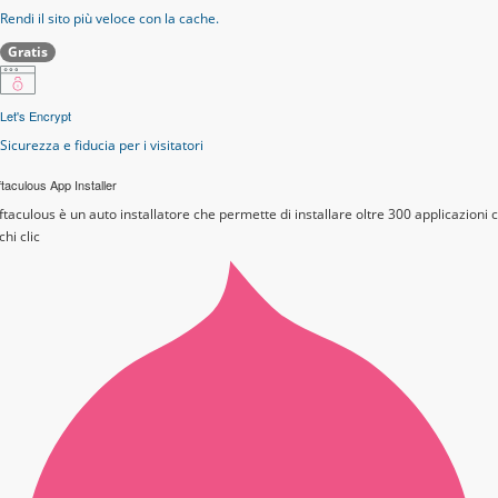
Rendi il sito più veloce con la cache.
Gratis
Let's Encrypt
Sicurezza e fiducia per i visitatori
taculous App Installer
ftaculous è un auto installatore che permette di installare oltre 300 applicazioni 
chi clic