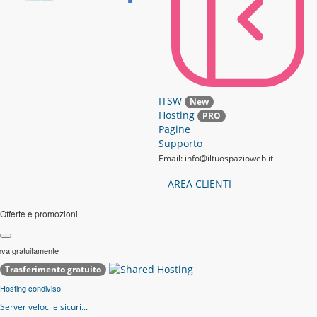
ITSW
New
Hosting
PRO
Pagine
Supporto
Email: info@iltuospazioweb.it
AREA CLIENTI
Offerte e promozioni
ova gratuitamente
Trasferimento gratuito
Hosting condiviso
Server veloci e sicuri...