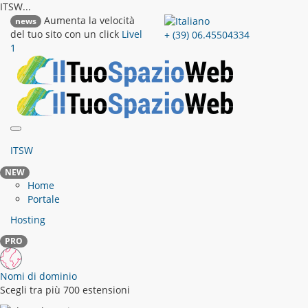
ITSW...
Aumenta la velocità
news
del tuo sito con un click
Livel
+ (39) 06.45504334
1
ITSW
NEW
Home
Portale
Hosting
PRO
Nomi di dominio
Scegli tra più 700 estensioni