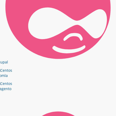
rupal
omla
agento