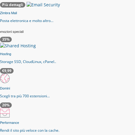
Più dettagli
Zimbra Mail
Posta elettronica e molto altro…
mozioni speciali
35%
Hosting
Storage SSD, CloudLinux, cPanel..
€9,99
Domini
Scegli tra più 700 estensioni...
20%
Performance
Rendi il sito più veloce con la cache.