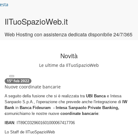
esta
IlTuoSpazioWeb.it
Web Hosting con assistenza dedicata disponibile 24/7/365
Novità
Le ultime da IlTuoSpazioWeb
15º feb 2022
Nuove coordinate bancarie
A seguito della fusione che si è realizzata tra
UBI Banca
e Intesa
Sanpaolo S.p.A., l'operazione che prevede anche l'integrazione di
IW
Bank
in
Banca Fideuram - Intesa Sanpaolo Private Banking,
c
omunichiamo le nostre nuove
coordinate bancarie
:
IBAN
: IT89C0329601601000067417706
Lo Staff de IlTuoSpazioWeb