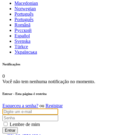
Macedonian
Norwegian
Português
Português
Română
Русский
Español
Svenska
Türkçe
Українська
Notificações
0
Você não tem nenhuma notificação no momento.
Entrar
- Esta página é restrita
Esqueceu a senha?
ou
Registrar
Lembre de mim