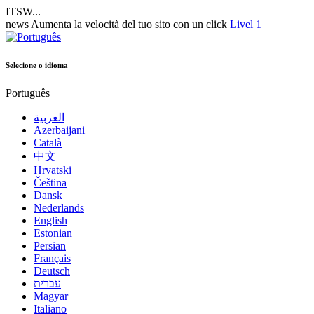
ITSW...
news
Aumenta la velocità del tuo sito con un click
Livel 1
Selecione o idioma
Português
العربية
Azerbaijani
Català
中文
Hrvatski
Čeština
Dansk
Nederlands
English
Estonian
Persian
Français
Deutsch
עברית
Magyar
Italiano