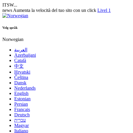
ITSW...
news
Aumenta la velocità del tuo sito con un click
Livel 1
Velg språk
Norwegian
العربية
Azerbaijani
Català
中文
Hrvatski
Čeština
Dansk
Nederlands
English
Estonian
Persian
Français
Deutsch
עברית
Magyar
Italiano