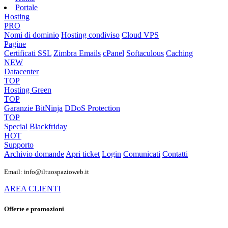
Portale
Hosting
PRO
Nomi di dominio
Hosting condiviso
Cloud VPS
Pagine
Certificati SSL
Zimbra Emails
cPanel
Softaculous
Caching
NEW
Datacenter
TOP
Hosting Green
TOP
Garanzie
BitNinja
DDoS Protection
TOP
Special
Blackfriday
HOT
Supporto
Archivio domande
Apri ticket
Login
Comunicati
Contatti
Email: info@iltuospazioweb.it
AREA CLIENTI
Offerte e promozioni