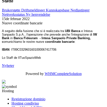
Støtte
Brukerstøtte
Driftsmeldinger
Kunnskapsbase
Nedlastinger
Nettverksstatus
Ny henvendelse
15de februar 2022
Nuove coordinate bancarie
A seguito della fusione che si è realizzata tra
UBI Banca
e Intesa
Sanpaolo S.p.A., l'operazione che prevede anche l'integrazione di
IW
Bank
in
Banca Fideuram - Intesa Sanpaolo Private Banking,
c
omunichiamo le nostre nuove
coordinate bancarie
:
IBAN
: IT89C0329601601000067417706
Lo Staff de IlTuoSpazioWeb
Nyheter
Powered by
WHMCompleteSolution
Hosting
Registrazione dominio
Hosting condiviso