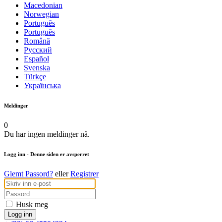
Macedonian
Norwegian
Português
Português
Română
Русский
Español
Svenska
Türkçe
Українська
Meldinger
0
Du har ingen meldinger nå.
Logg inn
- Denne siden er avsperret
Glemt Passord?
eller
Registrer
Husk meg