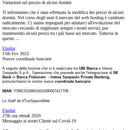
Variazioni sul prezzo di alcuni domini
Ti informiamo che è stata effettuata la modifica dei prezzi di alcuni
domini. Nel corso degli anni il mercato del web hosting è cambiato
radicalmente. Ci siamo impegnati per adattarci all'evoluzione del
mercato cercando di migliorare sempre i nostri servizi, pur
mantenendo alcuni prezzi tra i più bassi sul mercato. Tuttavia in
questo ...
Elanlar
15th Fev 2022
Nuove coordinate bancarie
A seguito della fusione che si è realizzata tra
UBI Banca
e Intesa
Sanpaolo S.p.A., l'operazione che prevede anche l'integrazione di
IW
Bank
in
Banca Fideuram - Intesa Sanpaolo Private Banking,
c
omunichiamo le nostre nuove
coordinate bancarie
:
IBAN
: IT89C0329601601000067417706
Lo Staff de IlTuoSpazioWeb
Elanlar
27th zay etmək 2020
Messaggio ai nostri Clienti sul Covid-19