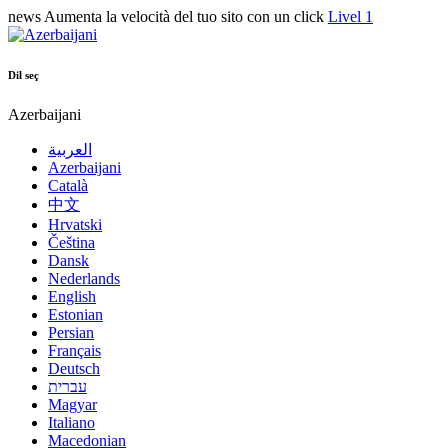
news
Aumenta la velocità del tuo sito con un click
Livel 1
Dil seç
Azerbaijani
العربية
Azerbaijani
Català
中文
Hrvatski
Čeština
Dansk
Nederlands
English
Estonian
Persian
Français
Deutsch
עברית
Magyar
Italiano
Macedonian