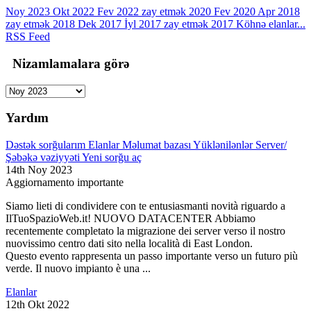
Noy 2023
Okt 2022
Fev 2022
zay etmək 2020
Fev 2020
Apr 2018
zay etmək 2018
Dek 2017
İyl 2017
zay etmək 2017
Köhnə elanlar...
RSS Feed
Nizamlamalara görə
Yardım
Dəstək sorğularım
Elanlar
Məlumat bazası
Yüklənilənlər
Server/
Şəbəkə vəziyyəti
Yeni sorğu aç
14th Noy 2023
Aggiornamento importante
Siamo lieti di condividere con te entusiasmanti novità riguardo a
IlTuoSpazioWeb.it! NUOVO DATACENTER Abbiamo
recentemente completato la migrazione dei server verso il nostro
nuovissimo centro dati sito nella località di East London.
Questo evento rappresenta un passo importante verso un futuro più
verde. Il nuovo impianto è una ...
Elanlar
12th Okt 2022