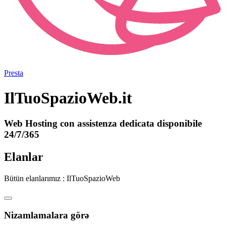
Presta
IlTuoSpazioWeb.it
Web Hosting con assistenza dedicata disponibile
24/7/365
Elanlar
Bütün elanlarımız : IlTuoSpazioWeb
Nizamlamalara görə