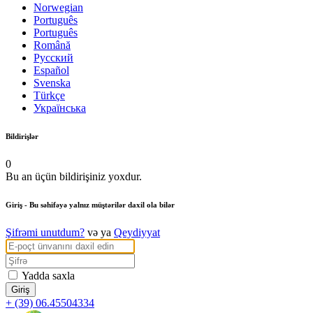
Norwegian
Português
Português
Română
Русский
Español
Svenska
Türkçe
Українська
Bildirişlər
0
Bu an üçün bildirişiniz yoxdur.
Giriş
- Bu səhifəyə yalnız müştərilər daxil ola bilər
Şifrəmi unutdum?
və ya
Qeydiyyat
Yadda saxla
+ (39) 06.45504334