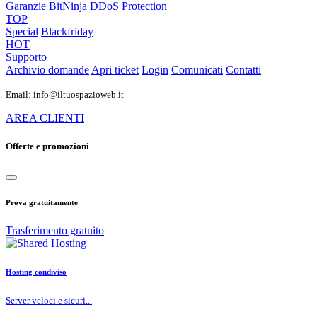
Garanzie
BitNinja
DDoS Protection
TOP
Special
Blackfriday
HOT
Supporto
Archivio domande
Apri ticket
Login
Comunicati
Contatti
Email: info@iltuospazioweb.it
AREA CLIENTI
Offerte e promozioni
Prova gratuitamente
Trasferimento gratuito
Hosting condiviso
Server veloci e sicuri...