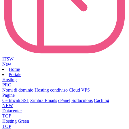
ITSW
New
Home
Portale
Hosting
PRO
Nomi di dominio
Hosting condiviso
Cloud VPS
Pagine
Certificati SSL
Zimbra Emails
cPanel
Softaculous
Caching
NEW
Datacenter
TOP
Hosting Green
TOP