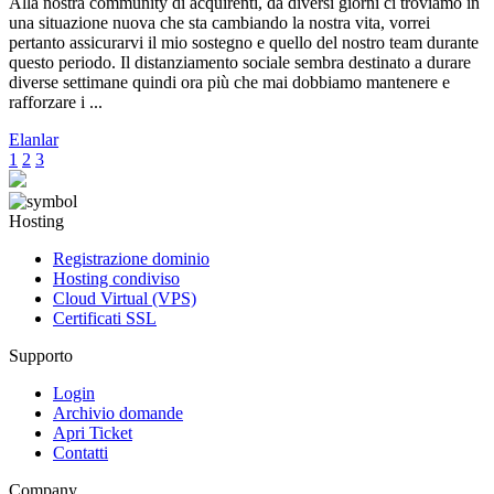
Alla nostra community di acquirenti, da diversi giorni ci troviamo in
una situazione nuova che sta cambiando la nostra vita, vorrei
pertanto assicurarvi il mio sostegno e quello del nostro team durante
questo periodo. Il distanziamento sociale sembra destinato a durare
diverse settimane quindi ora più che mai dobbiamo mantenere e
rafforzare i ...
Elanlar
1
2
3
Hosting
Registrazione dominio
Hosting condiviso
Cloud Virtual (VPS)
Certificati SSL
Supporto
Login
Archivio domande
Apri Ticket
Contatti
Company