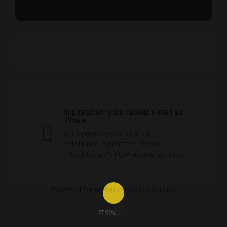
Impostazioni delle caselle e-mail su
iPhone
1) La prima cosa da fare, Ã¨
individuare e premere l'icona
"Impostazioni". PuÃ² essere su uno...
Powered by
WHMCompleteSolution
ITSW...