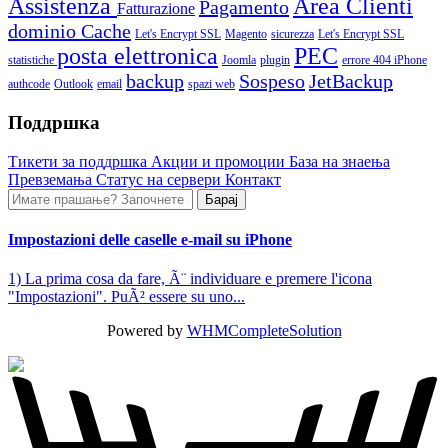
Assistenza
Area Clienti
Pagamento
Fatturazione
dominio
Cache
Let's Encrypt SSL
Magento
sicurezza
Let's Encrypt SSL
posta elettronica
PEC
statistiche
Joomla
plugin
errore 404
iPhone
backup
Sospeso
JetBackup
authcode
Outlook
email
spazi web
Поддршка
Тикети за поддршка
Акции и промоции
База на знаења
Превземања
Статус на сервери
Контакт
Impostazioni delle caselle e-mail su iPhone
1) La prima cosa da fare, Ã¨ individuare e premere l'icona
"Impostazioni". PuÃ² essere su uno...
Powered by
WHMCompleteSolution