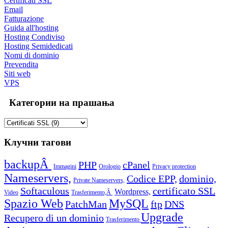
Certificati SSL
Email
Fatturazione
Guida all'hosting
Hosting Condiviso
Hosting Semidedicati
Nomi di dominio
Prevendita
Siti web
VPS
Категории на прашања
Клучни тагови
backupÂ
PHP
cPanel
Immagini
Orologio
Privacy protection
Nameservers,
Codice EPP,
dominio,
Private Nameservers,
Softaculous
certificato SSL
Wordpress,
Video
Trasferimento,Â
Spazio Web
MySQL
PatchMan
ftp
DNS
Upgrade
Recupero di un dominio
Trasferimento