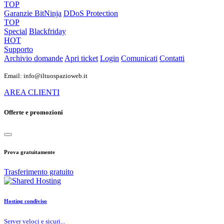
TOP
Garanzie
BitNinja
DDoS Protection
TOP
Special
Blackfriday
HOT
Supporto
Archivio domande
Apri ticket
Login
Comunicati
Contatti
Email: info@iltuospazioweb.it
AREA CLIENTI
Offerte e promozioni
Prova gratuitamente
Trasferimento gratuito
Hosting condiviso
Server veloci e sicuri...