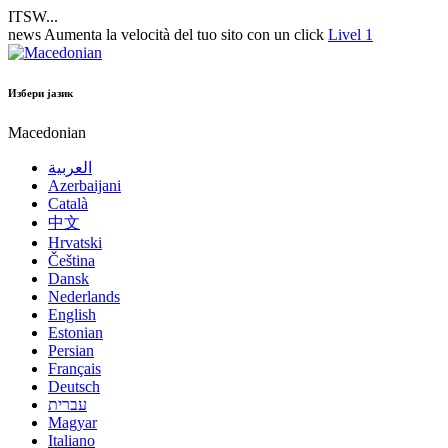
ITSW...
news
Aumenta la velocità del tuo sito con un click
Livel 1
Избери јазик
Macedonian
العربية
Azerbaijani
Català
中文
Hrvatski
Čeština
Dansk
Nederlands
English
Estonian
Persian
Français
Deutsch
עברית
Magyar
Italiano