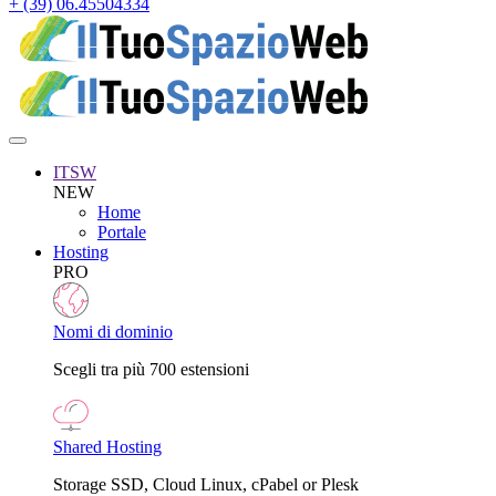
+ (39) 06.45504334
ITSW
NEW
Home
Portale
Hosting
PRO
Nomi di dominio
Scegli tra più 700 estensioni
Shared Hosting
Storage SSD, Cloud Linux, cPabel or Plesk