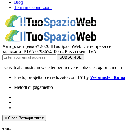
Blog
Termini e condizioni
Авторски права © 2026 IlTuoSpazioWeb. Сите права се
задржани. P.IVA 07986541006 - Prezzi esenti IVA
Iscriviti alla nostra newsletter per ricevere notizie e aggiornamenti
Ideato, progettato e realizzato con il
♥
by
Webmaster Roma
Metodi di pagamento
×
Close
Затвори тикет
Title