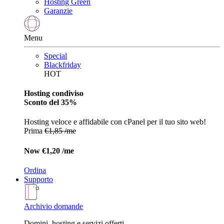
Hosting Green
Garanzie
Menu
Special
Blackfriday
HOT
Hosting condiviso
Sconto del 35%
Hosting veloce e affidabile con cPanel per il tuo sito web!
Prima
€1,85 /me
Now
€1,20 /me
Ordina
Supporto
Archivio domande
Domini, hosting e servizi offerti