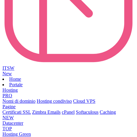
ITSW
New
Home
Portale
Hosting
PRO
Nomi di dominio
Hosting condiviso
Cloud VPS
Pagine
Certificati SSL
Zimbra Emails
cPanel
Softaculous
Caching
NEW
Datacenter
TOP
Hosting Green