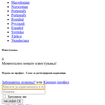
Macedonian
Norwegian
Português
Português
Română
Русский
Español
Svenska
Türkçe
Українська
Известувања
0
Моментално немате известувања!
Најава на профил
- Само за регистрирани корисници.
Заборавена лозинка?
или
Креирај профил
Запомни ме