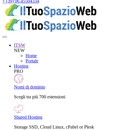
+ (39) 06.45504334
ITSW
NEW
Home
Portale
Hosting
PRO
Nomi di dominio
Scegli tra più 700 estensioni
Shared Hosting
Storage SSD, Cloud Linux, cPabel or Plesk