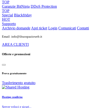
TOP
Garanzie
BitNinja
DDoS Protection
TOP
Special
Blackfriday
HOT
Supporto
Archivio domande
Apri ticket
Login
Comunicati
Contatti
Email: info@iltuospazioweb.it
AREA CLIENTI
Offerte e promozioni
Prova gratuitamente
Trasferimento gratuito
Hosting condiviso
Server veloci e sicuri...