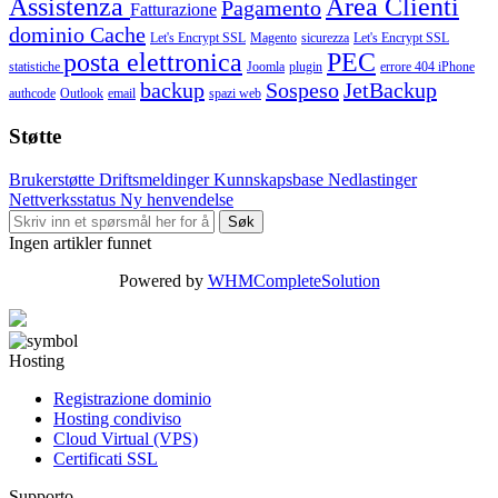
Assistenza
Area Clienti
Pagamento
Fatturazione
dominio
Cache
Let's Encrypt SSL
Magento
sicurezza
Let's Encrypt SSL
posta elettronica
PEC
statistiche
Joomla
plugin
errore 404
iPhone
backup
Sospeso
JetBackup
authcode
Outlook
email
spazi web
Støtte
Brukerstøtte
Driftsmeldinger
Kunnskapsbase
Nedlastinger
Nettverksstatus
Ny henvendelse
Ingen artikler funnet
Powered by
WHMCompleteSolution
Hosting
Registrazione dominio
Hosting condiviso
Cloud Virtual (VPS)
Certificati SSL
Supporto