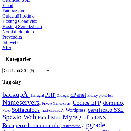
Certificati SSL
Email
Fatturazione
Guida all'hosting
Hosting Condiviso
Hosting Semidedicati
Nomi di dominio
Prevendita
Siti web
VPS
Kategorier
Tag-sky
backupÂ
PHP
cPanel
Immagini
Orologio
Privacy protection
Nameservers,
Codice EPP,
dominio,
Private Nameservers,
Softaculous
certificato SSL
Wordpress,
Video
Trasferimento,Â
Spazio Web
MySQL
PatchMan
ftp
DNS
Upgrade
Recupero di un dominio
Trasferimento