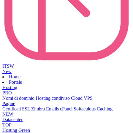
ITSW
New
Home
Portale
Hosting
PRO
Nomi di dominio
Hosting condiviso
Cloud VPS
Pagine
Certificati SSL
Zimbra Emails
cPanel
Softaculous
Caching
NEW
Datacenter
TOP
Hosting Green