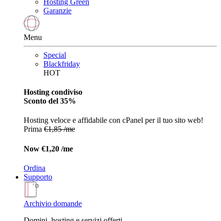
Hosting Green
Garanzie
Menu
Special
Blackfriday
HOT
Hosting condiviso
Sconto del 35%
Hosting veloce e affidabile con cPanel per il tuo sito web!
Prima
€1,85 /me
Now
€1,20 /me
Ordina
Supporto
Archivio domande
Domini, hosting e servizi offerti