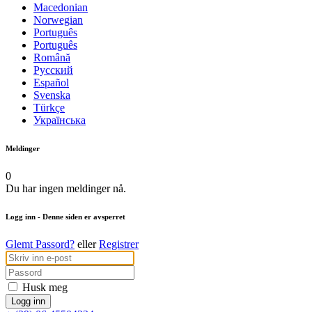
Macedonian
Norwegian
Português
Português
Română
Русский
Español
Svenska
Türkçe
Українська
Meldinger
0
Du har ingen meldinger nå.
Logg inn
- Denne siden er avsperret
Glemt Passord?
eller
Registrer
Husk meg