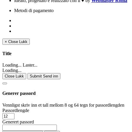
Ideato, progettato e realizzato con il
♥
by
Webmaster Roma
Metodi di pagamento
×
Close
Lukk
Title
Loading... Laster...
Loading...
Close Lukk
Submit Send inn
Generer passord
Vennligst skriv inn et tall mellom 8 og 64 tegn for passordlengden
Passordlengde
Generert passord