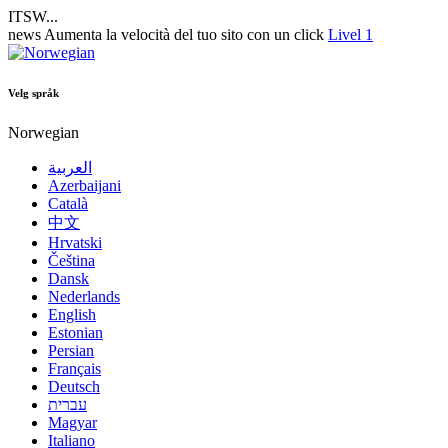
ITSW...
news
Aumenta la velocità del tuo sito con un click
Livel 1
Velg språk
Norwegian
العربية
Azerbaijani
Català
中文
Hrvatski
Čeština
Dansk
Nederlands
English
Estonian
Persian
Français
Deutsch
עברית
Magyar
Italiano