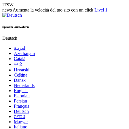
ITSW...
news
Aumenta la velocità del tuo sito con un click
Livel 1
Sprache auswählen
Deutsch
العربية
Azerbaijani
Català
中文
Hrvatski
Čeština
Dansk
Nederlands
English
Estonian
Persian
Français
Deutsch
עברית
Magyar
Italiano