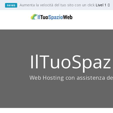
Aumenta la velocità del tuo sito con un click
Livel 1
news
IlTuoSpaz
Web Hosting con assistenza de