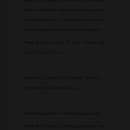
Passo 1:
Accedere al tuo pannello di controllo
cPanel, utilizzando i dati ricevuti al momento
dell'attivazione del tuo hosting tramite l'e-mail
"
Email di benvenuto nuovo account hosting
";
Passo 2:
Nella sezione "E-mail", cliccare sulla
voce "Account e-mail";
Passo 3:
Â Cliccare su "Gestione", accanto
all'indirizzo e-mail interessato;
Passo 4:
Digitare e confermare la password;
Passo 5:
Cliccare su "Modifica password" per