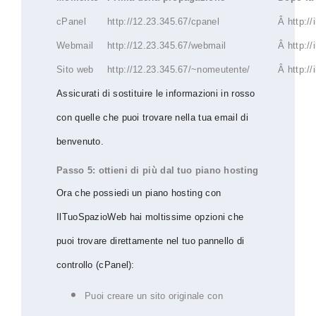
cPanel
http://12.23.345.67/cpanel
Â http://
Webmail
http://12.23.345.67/webmail
Â http://
Sito web
http://12.23.345.67/~nomeutente/
Â http://
Assicurati di sostituire le informazioni in rosso
con quelle che puoi trovare nella tua email di
benvenuto.
Passo 5: ottieni di più dal tuo piano hosting
Ora che possiedi un piano hosting con
IlTuoSpazioWeb hai moltissime opzioni che
puoi trovare direttamente nel tuo pannello di
controllo (cPanel):
Puoi creare un sito originale con