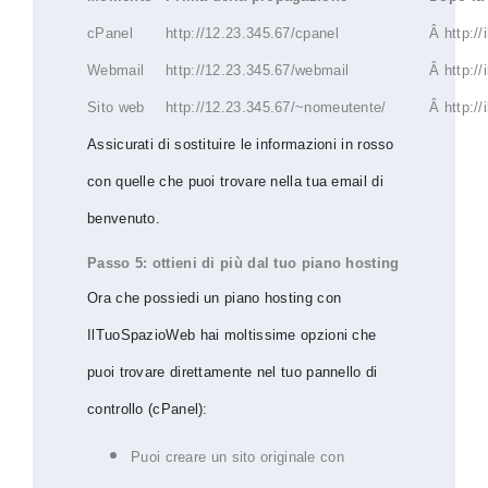
cPanel
http://12.23.345.67/cpanel
Â http://
Webmail
http://12.23.345.67/webmail
Â http://
Sito web
http://12.23.345.67/~nomeutente/
Â http://
Assicurati di sostituire le informazioni in rosso
con quelle che puoi trovare nella tua email di
benvenuto.
Passo 5: ottieni di più dal tuo piano hosting
Ora che possiedi un piano hosting con
IlTuoSpazioWeb hai moltissime opzioni che
puoi trovare direttamente nel tuo pannello di
controllo (cPanel):
Puoi creare un sito originale con