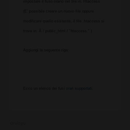
impostare il fuso orario nel file in. Htaccess
(E' possibile creare un nuovo file oppure
modificare quello esistente, il file .htaccess si
trova in: Â / public_html / "htaccess." )
Aggiungi la seguente riga:
Ecco un elenco dei fusi
orari supportati
.
Orologio