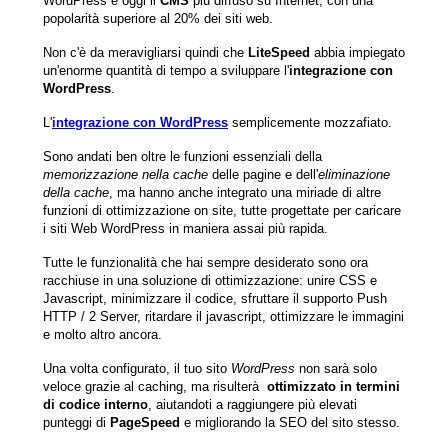
WordPress è oggi il
CMS
più diffuso su Internet, con una
popolarità superiore al 20% dei siti web.
Non c'è da meravigliarsi quindi che
LiteSpeed
abbia impiegato
un'enorme quantità di tempo a sviluppare l'
integrazione con
WordPress
.
L'
integrazione con WordPress
semplicemente mozzafiato.
Sono andati ben oltre le funzioni essenziali della
memorizzazione nella cache
delle pagine e dell'
eliminazione
della cache
, ma hanno anche integrato una miriade di altre
funzioni di ottimizzazione on site, tutte progettate per caricare
i siti Web WordPress in maniera assai più rapida.
Tutte le funzionalità che hai sempre desiderato sono ora
racchiuse in una soluzione di ottimizzazione: unire CSS e
Javascript, minimizzare il codice, sfruttare il supporto Push
HTTP / 2 Server, ritardare il javascript, ottimizzare le immagini
e molto altro ancora.
Una volta configurato, il tuo sito
WordPress
non sarà solo
veloce grazie al caching, ma risulterà
ottimizzato in termini
di codice interno
, aiutandoti a raggiungere più elevati
punteggi di
PageSpeed
e migliorando la SEO del sito stesso.