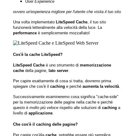
User
Experience
ovvero un'esperienza migliore per l'utente che visita il tuo sito.
Una volta implementato
LiteSpeed Cache
, il tuo sito
funzionerà letteralmente alla velocità della luce. La
performance
è semplicemente mozzafiato!
Cos'è la cache LiteSpeed?
LiteSpeed Cache
è uno strumento di
memorizzazione
cache
della pagine,
lato server
.
Per capire esattamente di cosa si tratta, dovremo prima
spiegare che cos'è il
caching
e perché
aumenta la velocità
.
Successivamente esamineremo cosa significa "cache-side"
per la memorizzazione delle pagine nella
cache
e perché
questo è
molto più veloce
rispetto alle soluzioni di
caching
a
livello di
applicazione
.
Che cos'è il caching delle pagine?
Per capire cos'èla
cache
, potrebbe essere più semplice