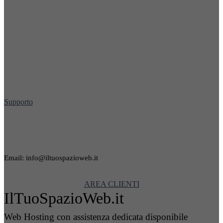
Supporto
Email: info@iltuospazioweb.it
AREA CLIENTI
IlTuoSpazioWeb.it
Web Hosting con assistenza dedicata disponibile