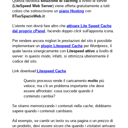
Questa favolosa
soluzione di caching
a livello di server
(
LiteSpeed Web Server
) viene offerta gratuitamente a tutti
coloro che sottoscrivono un
piano Hosting
con
IlTuoSpazioWeb.it
.
L'utente non dovrà fare altro che
attivare Lite Speed Cache
dal proprio cPanel
, facendo
doppio click
sull'apposita icona.
Per rendere ancora migliori le prestazioni del sito è possibile
implementare un
plugin Litespeed Cache
per Wordpress, il
quale lavora sinergicamente con
Litespeed attivo
a livello di
server: in questo modo, infatti, si ottimizza ulteriormente il
codice del sito.
Link download:
Litespeed Cache
Questo processo rende il caricamento
molto
più
veloce, ma c'è un problema importante che deve
essere affrontato: cosa succede quando il
contenuto cambia?
Se stiamo memorizzando i contenuti nella
cache
, dobbiamo
sapere quando i contenuti cambiano.
Ad esempio, se cambi un testo su una pagina o un prezzo di
un prodotto, devi essere sicuro che quando i visitatori arrivano