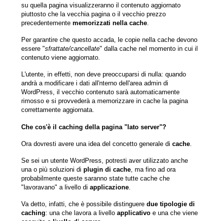
su quella pagina visualizzeranno il contenuto aggiornato
piuttosto che la vecchia pagina o il vecchio prezzo
precedentemente
memorizzati nella cache
.
Per garantire che questo accada, le copie nella cache devono
essere "
sfrattate/cancellate
" dalla cache nel momento in cui il
contenuto viene aggiornato.
L'utente, in effetti, non deve preoccuparsi di nulla: quando
andrà a modificare i dati all'nterno dell'area admin di
WordPress, il vecchio contenuto sarà automaticamente
rimosso e si provvederà a memorizzare in cache la pagina
correttamente aggiornata.
Che cos'è il caching della pagina "lato server"?
Ora dovresti avere una idea del concetto generale di
cache
.
Se sei un utente WordPress, potresti aver utilizzato anche
una o più soluzioni di
plugin di cache
, ma fino ad ora
probabilmente queste saranno state tutte cache che
"lavoravano" a livello di
applicazione
.
Va detto, infatti, che è possibile distinguere
due tipologie di
caching
: una che lavora a livello
applicativo
e una che viene