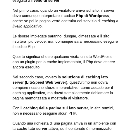
eseguita a
livello di server
.
Nel primo caso, quando un visitatore arriva sul sito, il server
deve comunque interpretare il codice
Php di Wordpress
,
anche se poi la pagina verrà costruita dal servizio di
caching a
livello applicativo
.
Le risorse impiegate saranno, dunque, dimezzate e il sito
risulterà più veloce, ma comunque sarà necessario eseguire
il codice Php.
Questo significa che se qualcuno visita un sito WordPress
con un plugin per la cache implementato, il Php deve essere
ancora eseguito.
Nel secondo caso, ovvero la
soluzione di caching lato
server (LiteSpeed Web Server)
, quest'ultimo non dovrà
compiere nessuno sforzo interpretativo, come accade per il
caching applicativo, ma dovrà semplicemente richiamare la
pagina memorizzata e mostrarla al visitatore.
Con il
caching delle pagine sul lato server
, in altri termini,
non è necessario eseguire alcun PHP.
Quando una richiesta di una pagina arriva in un ambiente con
la
cache lato server
attivo, se il contenuto è memorizzato