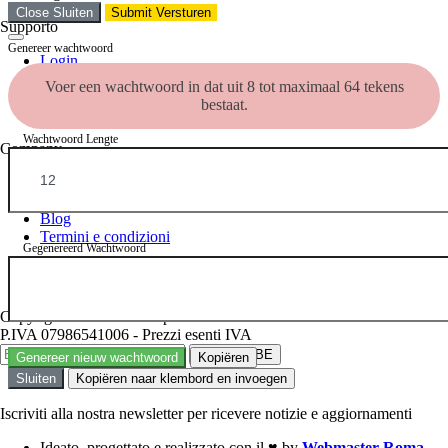
Close Sluiten
Submit Versturen
Supporto
Genereer wachtwoord
Login
Archivio domande
Voer een wachtwoord in dat uit 8 tot maximaal 64 tekens
Apri Ticket
bestaat.
Contatti
Wachtwoord Lengte
Company
About Us
Comunicati
Blog
Termini e condizioni
Gegenereerd Wachtwoord
Copyright © 2026 IlTuoSpazioWeb. Alle rechten voorbehouden.
P.IVA 07986541006 - Prezzi esenti IVA
Genereer nieuw wachtwoord
Kopiëren
Sluiten
Kopiëren naar klembord en invoegen
Iscriviti alla nostra newsletter per ricevere notizie e aggiornamenti
Ideato, progettato e realizzato con il
♥
by
Webmaster Roma