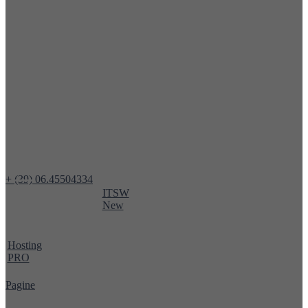
+ (39) 06.45504334
ITSW
New
Hosting
PRO
Pagine