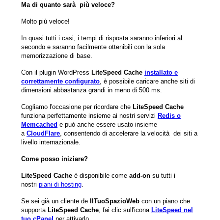
Ma di quanto sarà più veloce?
Molto più veloce!
In quasi tutti i casi, i tempi di risposta saranno inferiori al
secondo e saranno facilmente ottenibili con la sola
memorizzazione di base.
Con il plugin WordPress
LiteSpeed Cache
installato e
correttamente configurato
, è possibile caricare anche siti di
dimensioni abbastanza grandi in meno di 500 ms.
Cogliamo l'occasione per ricordare che
LiteSpeed Cache
funziona perfettamente insieme ai nostri servizi
Redis o
Memcached
e può anche essere usato insieme
a
CloudFlare
, consentendo di accelerare la velocità dei siti a
livello internazionale.
Come posso iniziare?
LiteSpeed Cache
è disponibile come
add-on
su tutti i
nostri
piani di hosting
.
Se sei già un cliente de
IlTuoSpazioWeb
con un piano che
supporta
LiteSpeed Cache
, fai clic sull'icona
LiteSpeed nel
tuo cPanel
per attivarlo.