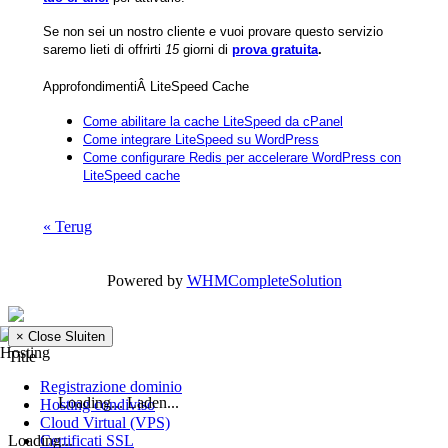
Se non sei un nostro cliente e vuoi provare questo servizio
saremo lieti di offrirti
15
giorni di
prova gratuita
.
ApprofondimentiÂ LiteSpeed Cache
Come abilitare la cache LiteSpeed da cPanel
Come integrare LiteSpeed su WordPress
Come configurare Redis per accelerare WordPress con
LiteSpeed cache
« Terug
Powered by
WHMCompleteSolution
×
Close
Sluiten
Hosting
Title
Registrazione dominio
Loading... Laden...
Hosting condiviso
Cloud Virtual (VPS)
Loading...
Certificati SSL