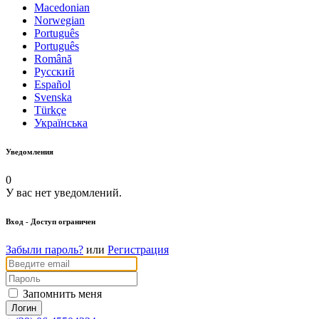
Macedonian
Norwegian
Português
Português
Română
Русский
Español
Svenska
Türkçe
Українська
Уведомления
0
У вас нет уведомлений.
Вход
- Доступ ограничен
Забыли пароль?
или
Регистрация
Запомнить меня