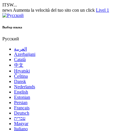
ITSW...
news
Aumenta la velocità del tuo sito con un click
Livel 1
Выбор языка
Русский
العربية
Azerbaijani
Català
中文
Hrvatski
Čeština
Dansk
Nederlands
English
Estonian
Persian
Français
Deutsch
עברית
Magyar
Italiano