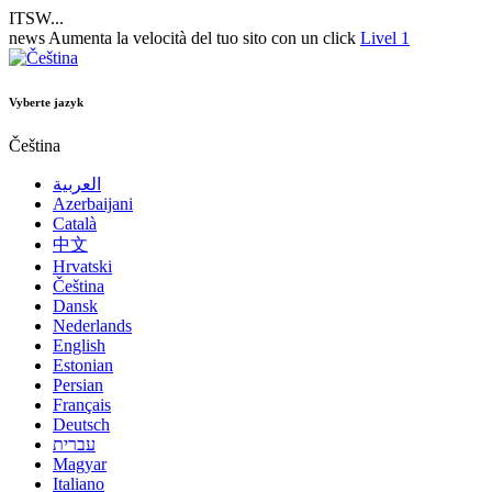
ITSW...
news
Aumenta la velocità del tuo sito con un click
Livel 1
Vyberte jazyk
Čeština
العربية
Azerbaijani
Català
中文
Hrvatski
Čeština
Dansk
Nederlands
English
Estonian
Persian
Français
Deutsch
עברית
Magyar
Italiano