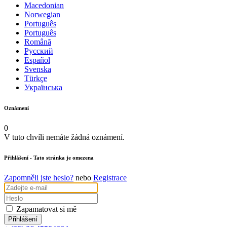
Macedonian
Norwegian
Português
Português
Română
Русский
Español
Svenska
Türkçe
Українська
Oznámení
0
V tuto chvíli nemáte žádná oznámení.
Přihlášení
- Tato stránka je omezena
Zapomněli jste heslo?
nebo
Registrace
Zapamatovat si mě