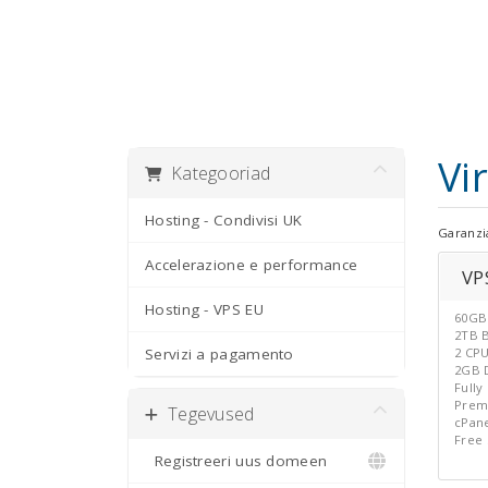
Vi
Kategooriad
Hosting - Condivisi UK
Garanzia
Accelerazione e performance
VPS
Hosting - VPS EU
60GB
2TB 
Servizi a pagamento
2 CP
2GB 
Full
Prem
Tegevused
cPan
Free
Registreeri uus domeen