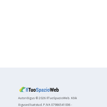
Autoriõigus © 2026 IlTuoSpazioWeb. Kõik
õigused kaitstud. P.IVA 07986541006 -