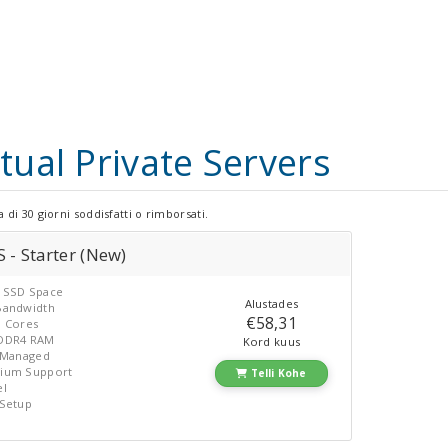
rtual Private Servers
 di 30 giorni soddisfatti o rimborsati.
 - Starter (New)
 SSD Space
Alustades
Bandwidth
€58,31
U Cores
DDR4 RAM
Kord kuus
y Managed
ium Support
Telli Kohe
el
 Setup