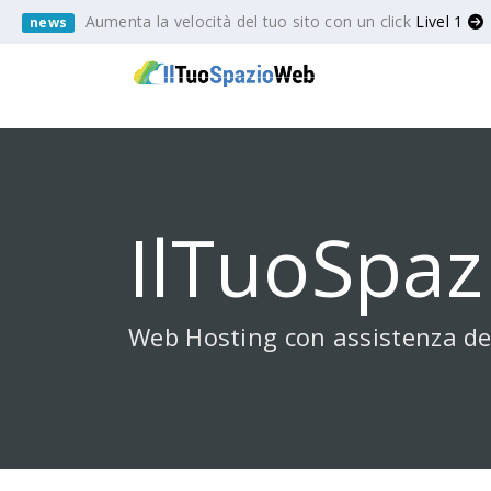
Aumenta la velocità del tuo sito con un click
Livel 1
news
IlTuoSpaz
Web Hosting con assistenza de