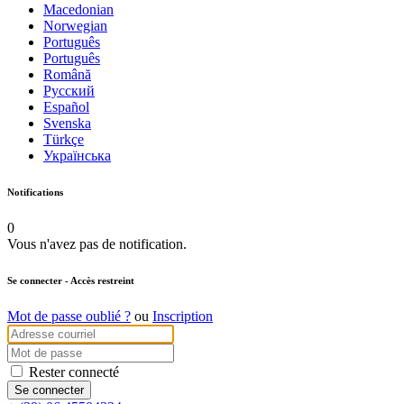
Macedonian
Norwegian
Português
Português
Română
Русский
Español
Svenska
Türkçe
Українська
Notifications
0
Vous n'avez pas de notification.
Se connecter
- Accès restreint
Mot de passe oublié ?
ou
Inscription
Rester connecté