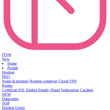
ITSW
New
Home
Portale
Hosting
PRO
Nomi di dominio
Hosting condiviso
Cloud VPS
Pagine
Certificati SSL
Zimbra Emails
cPanel
Softaculous
Caching
NEW
Datacenter
TOP
Hosting Green