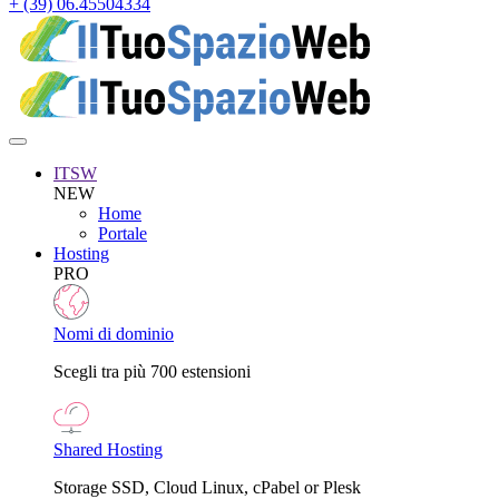
+ (39) 06.45504334
ITSW
NEW
Home
Portale
Hosting
PRO
Nomi di dominio
Scegli tra più 700 estensioni
Shared Hosting
Storage SSD, Cloud Linux, cPabel or Plesk