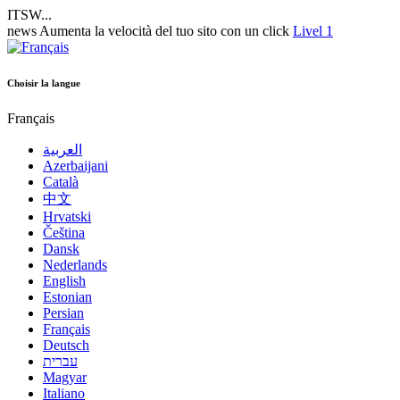
ITSW...
news
Aumenta la velocità del tuo sito con un click
Livel 1
Choisir la langue
Français
العربية
Azerbaijani
Català
中文
Hrvatski
Čeština
Dansk
Nederlands
English
Estonian
Persian
Français
Deutsch
עברית
Magyar
Italiano