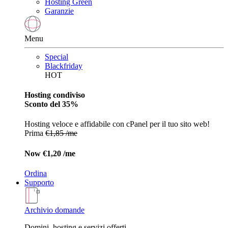
Hosting Green
Garanzie
Menu
Special
Blackfriday
HOT
Hosting condiviso
Sconto del 35%
Hosting veloce e affidabile con cPanel per il tuo sito web!
Prima
€1,85 /me
Now
€1,20 /me
Ordina
Supporto
Archivio domande
Domini, hosting e servizi offerti