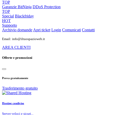
TOP
Garanzie
BitNinja
DDoS Protection
TOP
Special
Blackfriday
HOT
Supporto
Archivio domande
Apri ticket
Login
Comunicati
Contatti
Email: info@iltuospazioweb.it
AREA CLIENTI
Offerte e promozioni
Prova gratuitamente
Trasferimento gratuito
Hosting condiviso
Server veloci e sicuri...