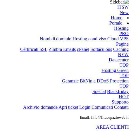
ITSW
New
Home
Portale
Hosting
PRO
Nomi di dominio
Hosting condiviso
Cloud VPS
Pagine
Certificati SSL
Zimbra Emails
cPanel
Softaculous
Caching
NEW
Datacenter
TOP
Hosting Green
TOP
Garanzie
BitNinja
DDoS Protection
TOP
Special
Blackfriday
HOT
Supporto
Archivio domande
Apri ticket
Login
Comunicati
Contatti
Email: info@iltuospazioweb.it
AREA CLIENTI