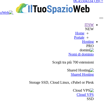
+ (39) 06.45504334
ITSW
NEW
Home
Portale
Hosting
PRO
Nomi di dominio
Scegli tra più 700 estensioni
Shared Hosting
Storage SSD, Cloud Linux, cPabel or Plesk
Cloud VPS
SSD