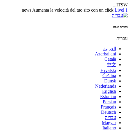
ITSW...
news
Aumenta la velocità del tuo sito con un click
Livel 1
בחירת שפה
עברית
العربية
Azerbaijani
Català
中文
Hrvatski
Čeština
Dansk
Nederlands
English
Estonian
Persian
Français
Deutsch
עברית
Magyar
Italiano