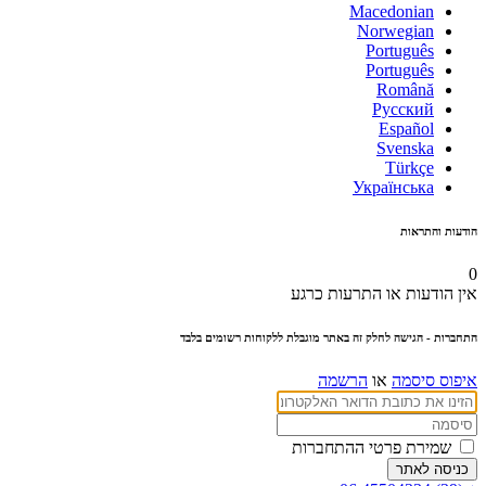
Macedonian
Norwegian
Português
Português
Română
Русский
Español
Svenska
Türkçe
Українська
הודעות והתראות
0
אין הודעות או התרעות כרגע
התחברות
- הגישה לחלק זה באתר מוגבלת ללקוחות רשומים בלבד
איפוס סיסמה
או
הרשמה
שמירת פרטי ההתחברות