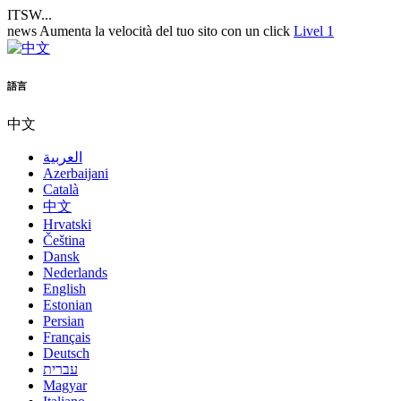
ITSW...
news
Aumenta la velocità del tuo sito con un click
Livel 1
語言
中文
العربية
Azerbaijani
Català
中文
Hrvatski
Čeština
Dansk
Nederlands
English
Estonian
Persian
Français
Deutsch
עברית
Magyar