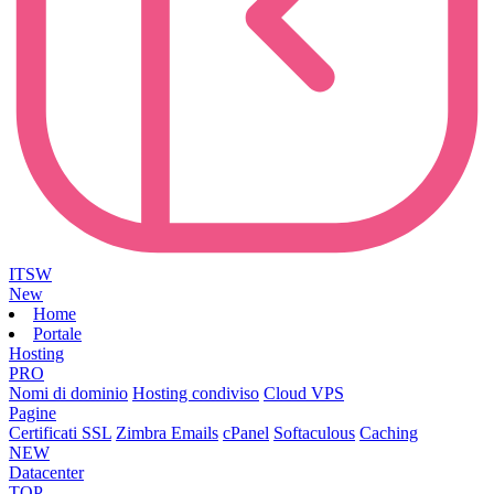
ITSW
New
Home
Portale
Hosting
PRO
Nomi di dominio
Hosting condiviso
Cloud VPS
Pagine
Certificati SSL
Zimbra Emails
cPanel
Softaculous
Caching
NEW
Datacenter
TOP