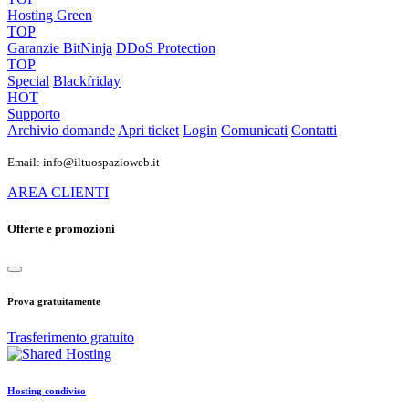
Hosting Green
TOP
Garanzie
BitNinja
DDoS Protection
TOP
Special
Blackfriday
HOT
Supporto
Archivio domande
Apri ticket
Login
Comunicati
Contatti
Email: info@iltuospazioweb.it
AREA CLIENTI
Offerte e promozioni
Prova gratuitamente
Trasferimento gratuito
Hosting condiviso