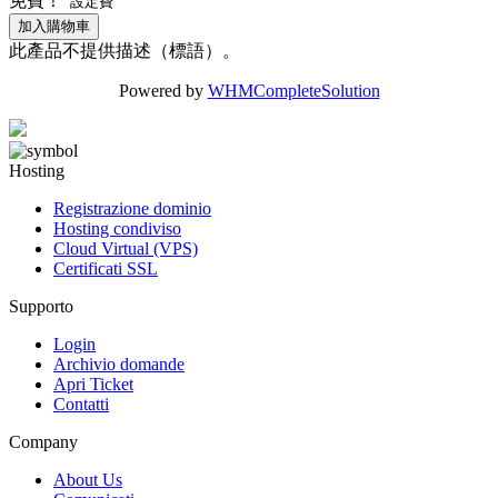
免費！
設定費
加入購物車
此產品不提供描述（標語）。
Powered by
WHMCompleteSolution
Hosting
Registrazione dominio
Hosting condiviso
Cloud Virtual (VPS)
Certificati SSL
Supporto
Login
Archivio domande
Apri Ticket
Contatti
Company
About Us