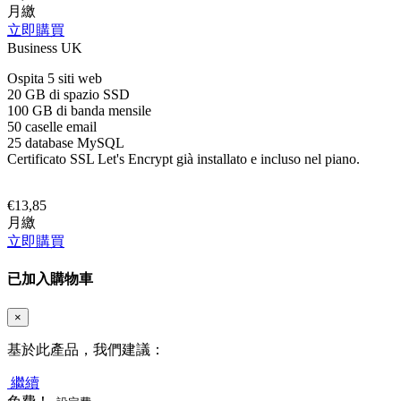
月繳
立即購買
Business UK
Ospita 5 siti web
20 GB di spazio SSD
100 GB di banda mensile
50 caselle email
25 database MySQL
Certificato SSL Let's Encrypt già installato e incluso nel piano.
€13,85
月繳
立即購買
已加入購物車
×
基於此產品，我們建議：
繼續