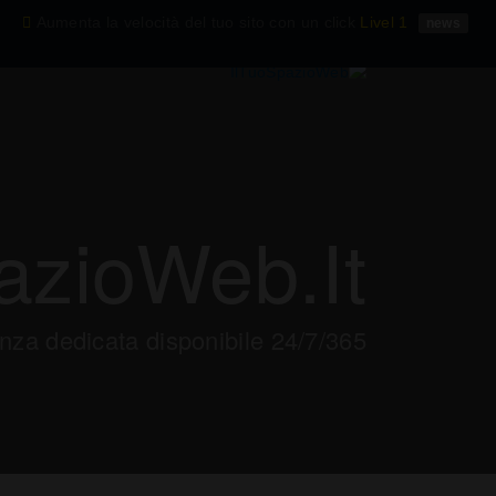
Aumenta la velocità del tuo sito con un click
Livel 1
news
azioWeb.it
nza dedicata disponibile 24/7/365