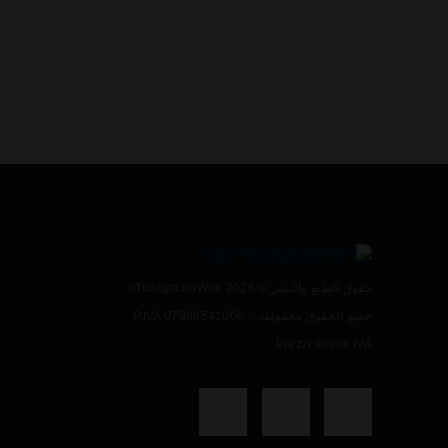
حقوق الطبع والنشر © 2026 IlTuoSpazioWeb.
جميع الحقوق محفوظة. P.IVA 07986541006 -
Prezzi esenti IVA