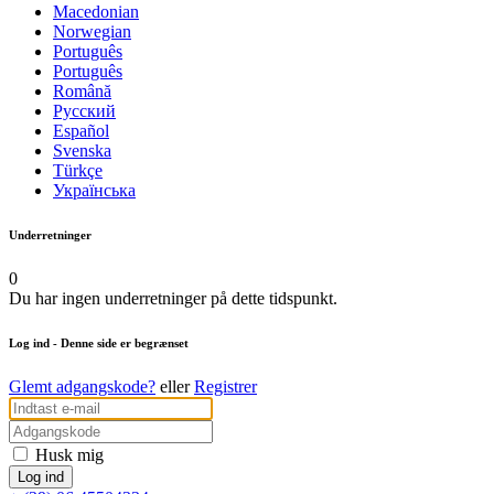
Macedonian
Norwegian
Português
Português
Română
Русский
Español
Svenska
Türkçe
Українська
Underretninger
0
Du har ingen underretninger på dette tidspunkt.
Log ind
- Denne side er begrænset
Glemt adgangskode?
eller
Registrer
Husk mig