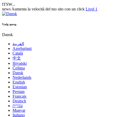
ITSW...
news
Aumenta la velocità del tuo sito con un click
Livel 1
Vælg sprog
Dansk
العربية
Azerbaijani
Català
中文
Hrvatski
Čeština
Dansk
Nederlands
English
Estonian
Persian
Français
Deutsch
עברית
Magyar
Italiano