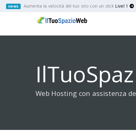
Aumenta la velocità del tuo sito con un click
Livel 1
news
IlTuoSpaz
Web Hosting con assistenza de