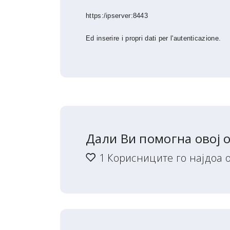
https:/ipserver:8443
Ed inserire i propri dati per l'autenticazione.
Дали Ви помогна овој 
1 Корисниците го најдоа о