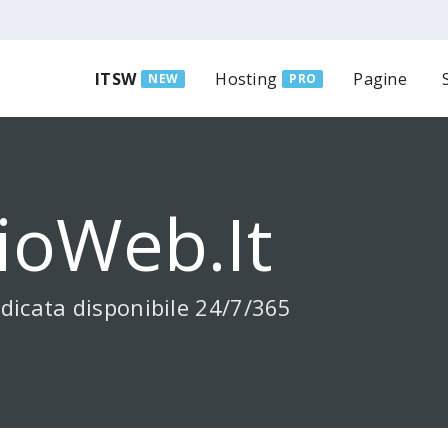
ITSW
Hosting
Pagine
NEW
PRO
ioWeb.it
dicata disponibile 24/7/365