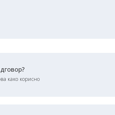
одговор?
ва како корисно