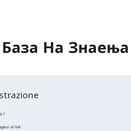
База На Знаења
strazione
sk?
arsi al link: