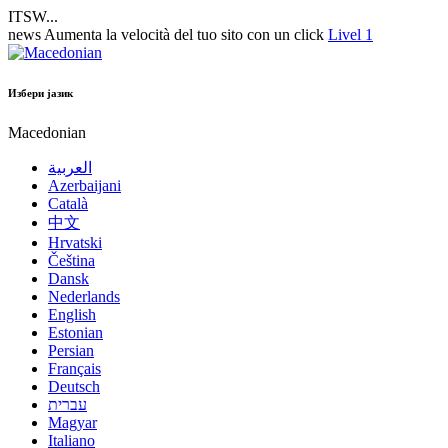
ITSW...
news
Aumenta la velocità del tuo sito con un click
Livel 1
Избери јазик
Macedonian
العربية
Azerbaijani
Català
中文
Hrvatski
Čeština
Dansk
Nederlands
English
Estonian
Persian
Français
Deutsch
עברית
Magyar
Italiano