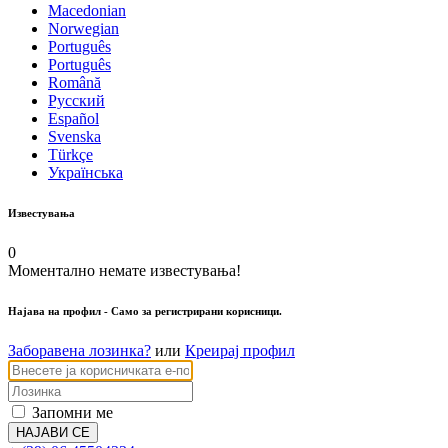
Macedonian
Norwegian
Português
Português
Română
Русский
Español
Svenska
Türkçe
Українська
Известувања
0
Моментално немате известувања!
Најава на профил
- Само за регистрирани корисници.
Заборавена лозинка?
или
Креирај профил
Запомни ме