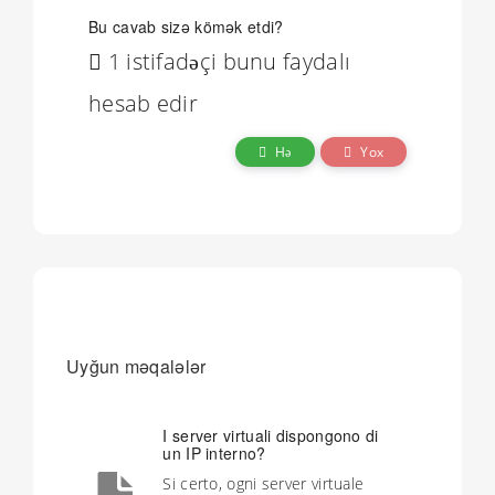
Bu cavab sizə kömək etdi?
1 istifadəçi bunu faydalı
hesab edir
Hə
Yox
Uyğun məqalələr
I server virtuali dispongono di
un IP interno?
Si certo, ogni server virtuale