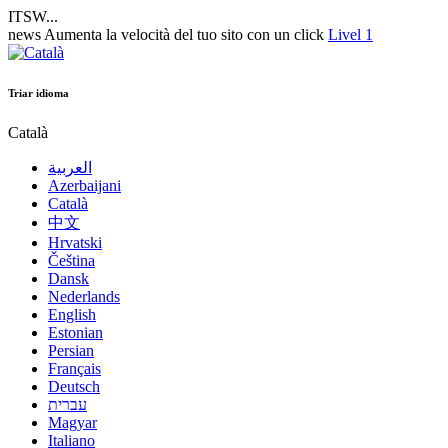
ITSW...
news
Aumenta la velocità del tuo sito con un click
Livel 1
Triar idioma
Català
العربية
Azerbaijani
Català
中文
Hrvatski
Čeština
Dansk
Nederlands
English
Estonian
Persian
Français
Deutsch
עברית
Magyar
Italiano