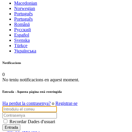
Macedonian
Norwegian
Português
Português
Română
Русский
Español
Svenska
Türkçe
Українська
Notificacions
0
No teniu notificacions en aquest moment.
Entrada
- Aquesta pàgina està restringida
Ha perdut la contrasenya?
o
Registrar-se
Recordar Dades d'usuari