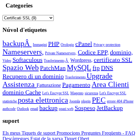
Categories
Núvol d'etiquetes
backupÂ
PHP
cPanel
Immagini
Orologio
Privacy protection
Nameservers,
Codice EPP,
dominio,
Private Nameservers,
Softaculous
certificato SSL
Wordpress,
Video
Trasferimento,Â
Spazio Web
MySQL
PatchMan
ftp
DNS
Upgrade
Recupero di un dominio
Trasferimento
Assistenza
Area Clienti
Pagamento
Fatturazione
dominio
Cache
Let's Encrypt SSL
Magento
sicurezza
Let's Encrypt SSL
posta elettronica
PEC
statistiche
Joomla
plugin
errore 404
iPhone
backup
Sospeso
JetBackup
authcode
Outlook
email
spazi web
suport
Els meus Tiquets de suport
Promocions
Preguntes Freqüents - FAQ
Descàrregues
Estat de la xarxa
Tiquet Obert