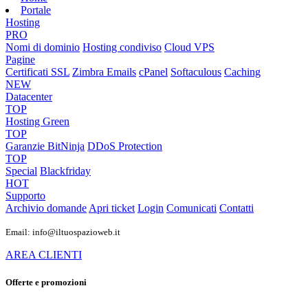
Portale
Hosting
PRO
Nomi di dominio
Hosting condiviso
Cloud VPS
Pagine
Certificati SSL
Zimbra Emails
cPanel
Softaculous
Caching
NEW
Datacenter
TOP
Hosting Green
TOP
Garanzie
BitNinja
DDoS Protection
TOP
Special
Blackfriday
HOT
Supporto
Archivio domande
Apri ticket
Login
Comunicati
Contatti
Email: info@iltuospazioweb.it
AREA CLIENTI
Offerte e promozioni