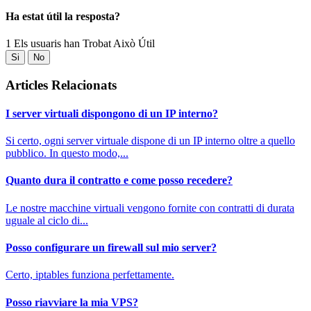
Ha estat útil la resposta?
1 Els usuaris han Trobat Això Útil
Si
No
Articles Relacionats
I server virtuali dispongono di un IP interno?
Si certo, ogni server virtuale dispone di un IP interno oltre a quello
pubblico. In questo modo,...
Quanto dura il contratto e come posso recedere?
Le nostre macchine virtuali vengono fornite con contratti di durata
uguale al ciclo di...
Posso configurare un firewall sul mio server?
Certo, iptables funziona perfettamente.
Posso riavviare la mia VPS?