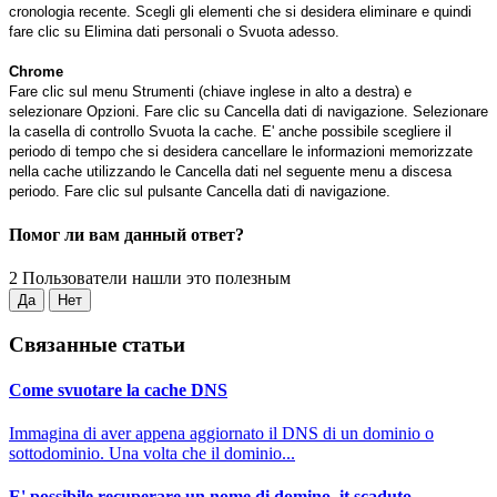
cronologia recente. Scegli gli elementi che si desidera eliminare e quindi
fare clic su Elimina dati personali o Svuota adesso.
Chrome
Fare clic sul menu Strumenti (chiave inglese in alto a destra) e
selezionare Opzioni. Fare clic su Cancella dati di navigazione. Selezionare
la casella di controllo Svuota la cache. E' anche possibile scegliere il
periodo di tempo che si desidera cancellare le informazioni memorizzate
nella cache utilizzando le Cancella dati nel seguente menu a discesa
periodo. Fare clic sul pulsante Cancella dati di navigazione.
Помог ли вам данный ответ?
2 Пользователи нашли это полезным
Да
Нет
Связанные статьи
Come svuotare la cache DNS
Immagina di aver appena aggiornato il DNS di un dominio o
sottodominio. Una volta che il dominio...
E' possibile recuperare un nome di domino .it scaduto