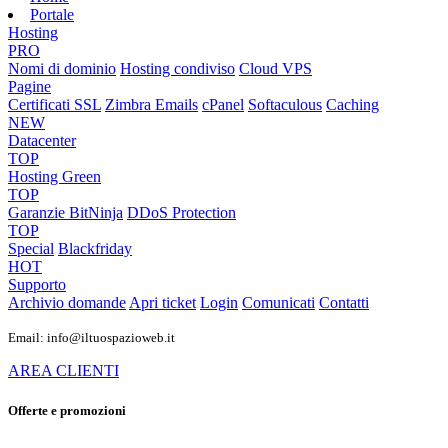
Portale
Hosting
PRO
Nomi di dominio
Hosting condiviso
Cloud VPS
Pagine
Certificati SSL
Zimbra Emails
cPanel
Softaculous
Caching
NEW
Datacenter
TOP
Hosting Green
TOP
Garanzie
BitNinja
DDoS Protection
TOP
Special
Blackfriday
HOT
Supporto
Archivio domande
Apri ticket
Login
Comunicati
Contatti
Email: info@iltuospazioweb.it
AREA CLIENTI
Offerte e promozioni