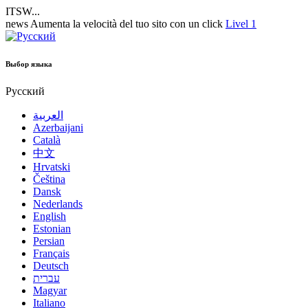
ITSW...
news
Aumenta la velocità del tuo sito con un click
Livel 1
Выбор языка
Русский
العربية
Azerbaijani
Català
中文
Hrvatski
Čeština
Dansk
Nederlands
English
Estonian
Persian
Français
Deutsch
עברית
Magyar
Italiano