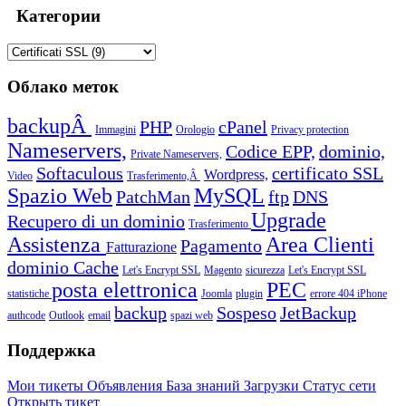
Категории
Облако меток
backupÂ
PHP
cPanel
Immagini
Orologio
Privacy protection
Nameservers,
Codice EPP,
dominio,
Private Nameservers,
Softaculous
certificato SSL
Wordpress,
Video
Trasferimento,Â
Spazio Web
MySQL
PatchMan
ftp
DNS
Upgrade
Recupero di un dominio
Trasferimento
Assistenza
Area Clienti
Pagamento
Fatturazione
dominio
Cache
Let's Encrypt SSL
Magento
sicurezza
Let's Encrypt SSL
posta elettronica
PEC
statistiche
Joomla
plugin
errore 404
iPhone
backup
Sospeso
JetBackup
authcode
Outlook
email
spazi web
Поддержка
Мои тикеты
Объявления
База знаний
Загрузки
Статус сети
Открыть тикет