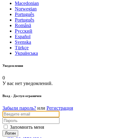
Macedonian
Norwegian
Português
Português
Română
Русский
Español
Svenska
Türkçe
Українська
Уведомления
0
У вас нет уведомлений.
Вход
- Доступ ограничен
Забыли пароль?
или
Регистрация
Запомнить меня