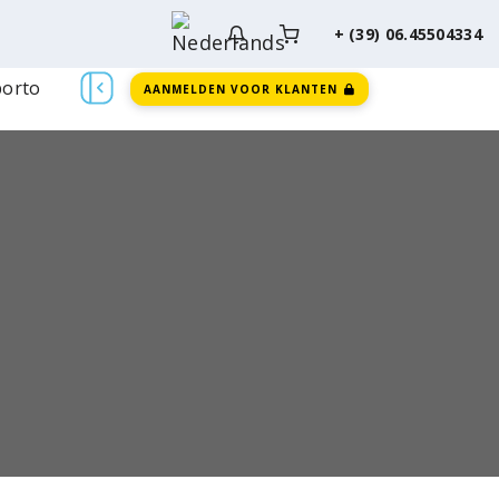
+ (39) 06.45504334
orto
AANMELDEN VOOR KLANTEN