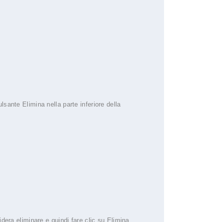
.
sante Elimina nella parte inferiore della
dera eliminare e quindi fare clic su Elimina