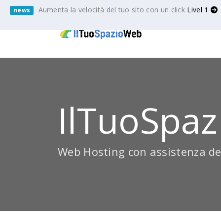
Aumenta la velocità del tuo sito con un click
Livel 1
news
IlTuoSpaz
Web Hosting con assistenza de