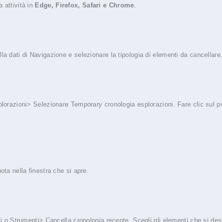
 attività in
Edge, Firefox, Safari e Chrome
.
a dati di Navigazione e selezionare la tipologia di elementi da cancellare
lorazioni> Selezionare Temporary cronologia esplorazioni. Fare clic sul pul
ta nella finestra che si apre.
i o Strumenti> Cancella cronologia recente. Scegli gli elementi che si desi