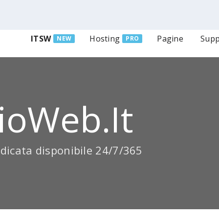
ITSW
Hosting
Pagine
Supp
NEW
PRO
ioWeb.it
dicata disponibile 24/7/365