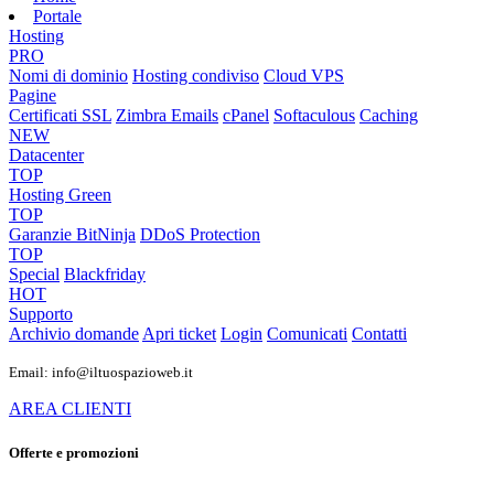
Portale
Hosting
PRO
Nomi di dominio
Hosting condiviso
Cloud VPS
Pagine
Certificati SSL
Zimbra Emails
cPanel
Softaculous
Caching
NEW
Datacenter
TOP
Hosting Green
TOP
Garanzie
BitNinja
DDoS Protection
TOP
Special
Blackfriday
HOT
Supporto
Archivio domande
Apri ticket
Login
Comunicati
Contatti
Email: info@iltuospazioweb.it
AREA CLIENTI
Offerte e promozioni