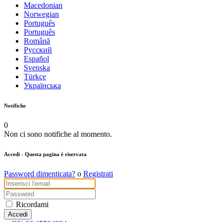
Macedonian
Norwegian
Português
Português
Română
Русский
Español
Svenska
Türkçe
Українська
Notifiche
0
Non ci sono notifiche al momento.
Accedi
- Questa pagina è riservata
Password dimenticata?
o
Registrati
Ricordami