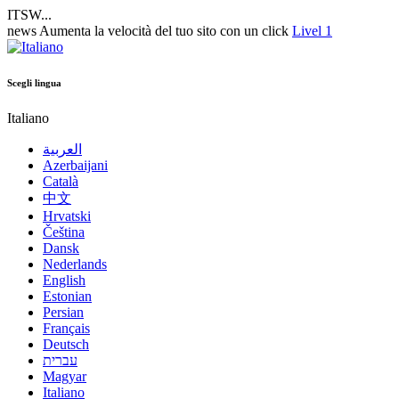
ITSW...
news
Aumenta la velocità del tuo sito con un click
Livel 1
Scegli lingua
Italiano
العربية
Azerbaijani
Català
中文
Hrvatski
Čeština
Dansk
Nederlands
English
Estonian
Persian
Français
Deutsch
עברית
Magyar
Italiano