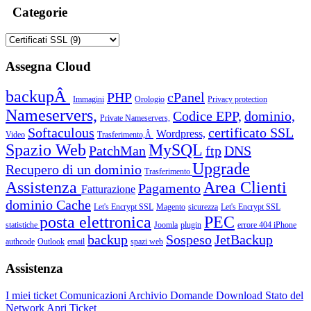
Categorie
Assegna Cloud
backupÂ
PHP
cPanel
Immagini
Orologio
Privacy protection
Nameservers,
Codice EPP,
dominio,
Private Nameservers,
Softaculous
certificato SSL
Wordpress,
Video
Trasferimento,Â
Spazio Web
MySQL
PatchMan
ftp
DNS
Upgrade
Recupero di un dominio
Trasferimento
Assistenza
Area Clienti
Pagamento
Fatturazione
dominio
Cache
Let's Encrypt SSL
Magento
sicurezza
Let's Encrypt SSL
posta elettronica
PEC
statistiche
Joomla
plugin
errore 404
iPhone
backup
Sospeso
JetBackup
authcode
Outlook
email
spazi web
Assistenza
I miei ticket
Comunicazioni
Archivio Domande
Download
Stato del
Network
Apri Ticket