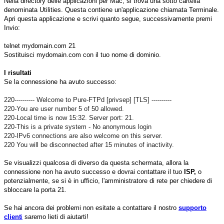
Nella directory delle applicazioni per Mac, si trova una sotto cartella
denominata Utilities. Questa contiene un'applicazione chiamata Terminale.
Apri questa applicazione e scrivi quanto segue, successivamente premi
Invio:
telnet mydomain.com 21
Sostituisci mydomain.com con il tuo nome di dominio.
I risultati
Se la connessione ha avuto successo:
220---------- Welcome to Pure-FTPd [privsep] [TLS] ----------
220-You are user number 5 of 50 allowed.
220-Local time is now 15:32. Server port: 21.
220-This is a private system - No anonymous login
220-IPv6 connections are also welcome on this server.
220 You will be disconnected after 15 minutes of inactivity.
Se visualizzi qualcosa di diverso da questa schermata, allora la
connessione non ha avuto successo e dovrai contattare il tuo
ISP,
o
potenzialmente, se si è in ufficio, l'amministratore di rete per chiedere di
sbloccare la porta 21.
Se hai ancora dei problemi non esitate a contattare il nostro
supporto
client
i
saremo lieti di aiutarti!