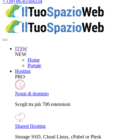
+ (39) 06.45504334
ITSW
NEW
Home
Portale
Hosting
PRO
Nomi di dominio
Scegli tra più 700 estensioni
Shared Hosting
Storage SSD, Cloud Linux, cPabel or Plesk