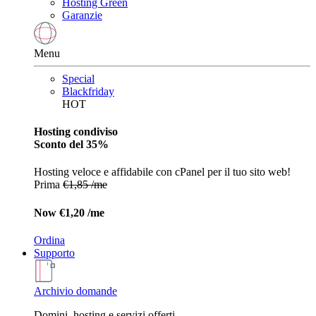
Hosting Green
Garanzie
Menu
Special
Blackfriday
HOT
Hosting condiviso
Sconto del 35%
Hosting veloce e affidabile con cPanel per il tuo sito web!
Prima
€1,85 /me
Now
€1,20 /me
Ordina
Supporto
Archivio domande
Domini, hosting e servizi offerti