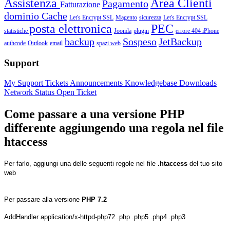
Assistenza
Area Clienti
Pagamento
Fatturazione
dominio
Cache
Let's Encrypt SSL
Magento
sicurezza
Let's Encrypt SSL
posta elettronica
PEC
statistiche
Joomla
plugin
errore 404
iPhone
backup
Sospeso
JetBackup
authcode
Outlook
email
spazi web
Support
My Support Tickets
Announcements
Knowledgebase
Downloads
Network Status
Open Ticket
Come passare a una versione PHP
differente aggiungendo una regola nel file
htaccess
Per farlo, aggiungi una delle seguenti regole nel file
.htaccess
del tuo sito
web
Per passare alla versione
PHP 7.2
AddHandler application/x-httpd-php72 .php .php5 .php4 .php3