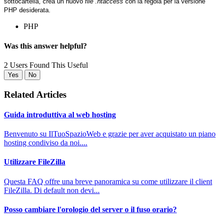
sottocartella, crea un nuovo
file .htaccess
con la regola per la versione
PHP desiderata.
PHP
Was this answer helpful?
2 Users Found This Useful
Yes
No
Related Articles
Guida introduttiva al web hosting
Benvenuto su IlTuoSpazioWeb e grazie per aver acquistato un piano
hosting condiviso da noi....
Utilizzare FileZilla
Questa FAQ offre una breve panoramica su come utilizzare il client
FileZilla. Di default non devi...
Posso cambiare l'orologio del server o il fuso orario?