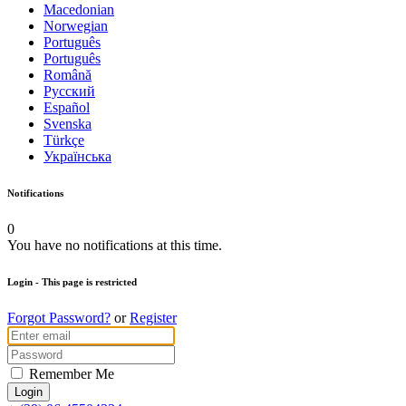
Macedonian
Norwegian
Português
Português
Română
Русский
Español
Svenska
Türkçe
Українська
Notifications
0
You have no notifications at this time.
Login
- This page is restricted
Forgot Password?
or
Register
Remember Me