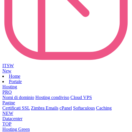
ITSW
New
Home
Portale
Hosting
PRO
Nomi di dominio
Hosting condiviso
Cloud VPS
Pagine
Certificati SSL
Zimbra Emails
cPanel
Softaculous
Caching
NEW
Datacenter
TOP
Hosting Green