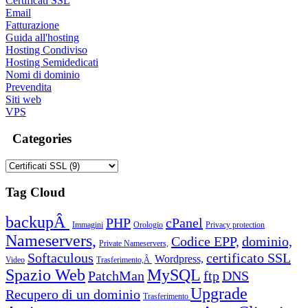
Certificati SSL
Email
Fatturazione
Guida all'hosting
Hosting Condiviso
Hosting Semidedicati
Nomi di dominio
Prevendita
Siti web
VPS
Categories
Tag Cloud
backupÂ
PHP
cPanel
Immagini
Orologio
Privacy protection
Nameservers,
Codice EPP,
dominio,
Private Nameservers,
Softaculous
certificato SSL
Wordpress,
Video
Trasferimento,Â
Spazio Web
MySQL
PatchMan
ftp
DNS
Upgrade
Recupero di un dominio
Trasferimento