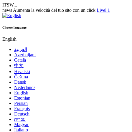
ITSW...
news
Aumenta la velocità del tuo sito con un click
Livel 1
Choose language
English
العربية
Azerbaijani
Català
中文
Hrvatski
Čeština
Dansk
Nederlands
English
Estonian
Persian
Français
Deutsch
עברית
Magyar
Italiano