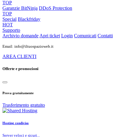
TOP
Garanzie
BitNinja
DDoS Protection
TOP
Special
Blackfriday
HOT
Supporto
Archivio domande
Apri ticket
Login
Comunicati
Contatti
Email: info@iltuospazioweb.it
AREA CLIENTI
Offerte e promozioni
Prova gratuitamente
Trasferimento gratuito
Hosting condiviso
Server veloci e sicuri...