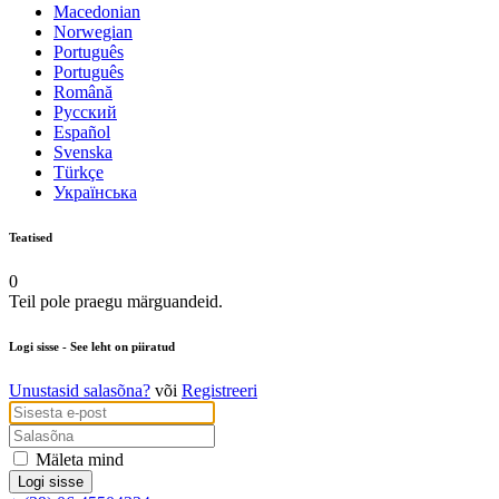
Macedonian
Norwegian
Português
Português
Română
Русский
Español
Svenska
Türkçe
Українська
Teatised
0
Teil pole praegu märguandeid.
Logi sisse
- See leht on piiratud
Unustasid salasõna?
või
Registreeri
Mäleta mind