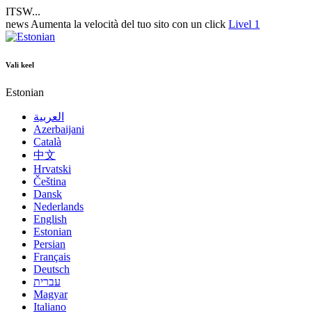
ITSW...
news
Aumenta la velocità del tuo sito con un click
Livel 1
Vali keel
Estonian
العربية
Azerbaijani
Català
中文
Hrvatski
Čeština
Dansk
Nederlands
English
Estonian
Persian
Français
Deutsch
עברית
Magyar
Italiano