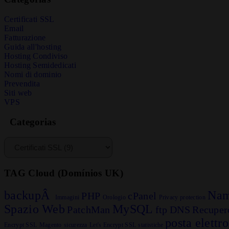
Certificati SSL
Email
Fatturazione
Guida all'hosting
Hosting Condiviso
Hosting Semidedicati
Nomi di dominio
Prevendita
Siti web
VPS
Categorias
TAG Cloud (Domínios UK)
backupÂ
Nam
PHP
cPanel
Immagini
Orologio
Privacy protection
Spazio Web
MySQL
PatchMan
ftp
DNS
Recuper
posta elettr
Encrypt SSL
Magento
sicurezza
Let's Encrypt SSL
statistiche