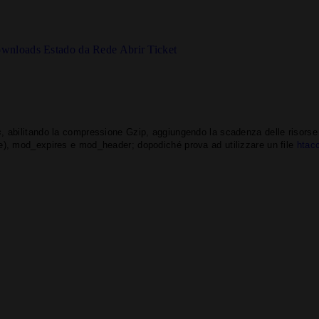
wnloads
Estado da Rede
Abrir Ticket
s
, abilitando la compressione Gzip, aggiungendo la scadenza delle risorse 
ate), mod_expires e mod_header; dopodiché prova ad utilizzare un file
htac