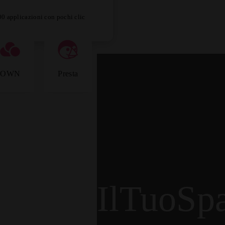
300 applicazioni con pochi clic
Presta
OWN
IlTuoSp