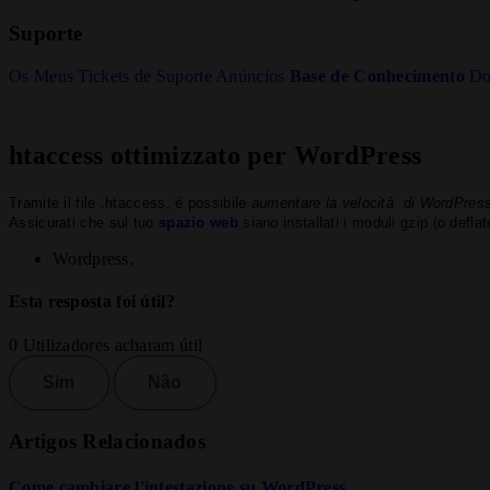
Suporte
Os Meus Tickets de Suporte
Anúncios
Base de Conhecimento
Do
htaccess ottimizzato per WordPress
Tramite il file .htaccess, è possibile
aumentare la velocità di WordPres
Assicurati che sul tuo
spazio web
siano installati i moduli gzip (o defl
Wordpress,
Esta resposta foi útil?
0 Utilizadores acharam útil
Sim
Não
Artigos Relacionados
Come cambiare l'intestazione su WordPress