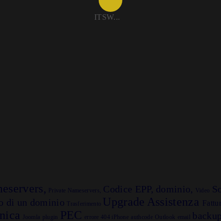
ITSW...
eservers,
Codice EPP,
dominio,
So
Private Nameservers,
Video
Upgrade
Assistenza
o di un dominio
Fattu
Trasferimento
onica
PEC
backu
Joomla
plugin
errore 404
iPhone
authcode
Outlook
email