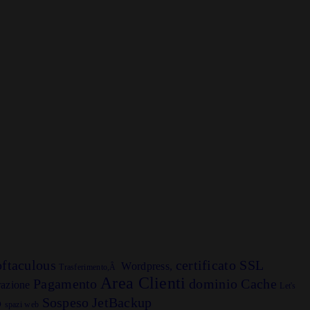
ftaculous
certificato SSL
Wordpress,
Trasferimento,Â
Area Clienti
Pagamento
dominio
Cache
razione
Let's
p
Sospeso
JetBackup
spazi web