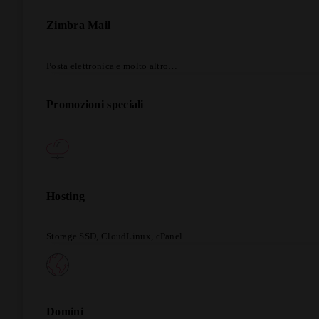
Zimbra Mail
Posta elettronica e molto altro…
Promozioni speciali
Hosting
Storage SSD, CloudLinux, cPanel..
Domini