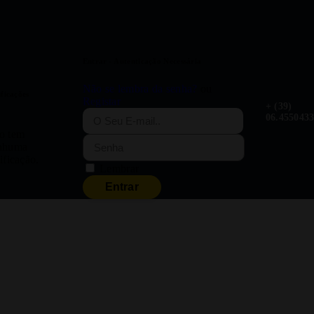
Entrar
- Autenticação Necessária
Não se lembra da senha?
ou
ficações
Registar
+ (39)
06.455043
o tem
nhuma
ificação.
Lembrar