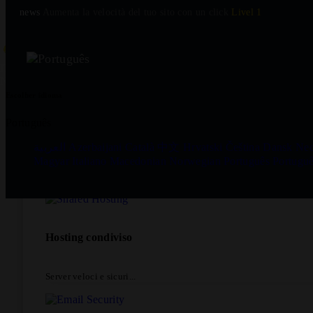
news
Aumenta la velocità del tuo sito con un click
Livel 1
Offerte e promozioni
ITSW
Hosting
Pagine
Supporto
LOGIN DE CL
NEW
PRO
Escolher idioma
Português
العربية
Azerbaijani
Català
中文
Hrvatski
Čeština
Dansk
Ned
Prova gratuitamente
Magyar
Italiano
Macedonian
Norwegian
Português
Portugu
Hosting condiviso
Server veloci e sicuri...