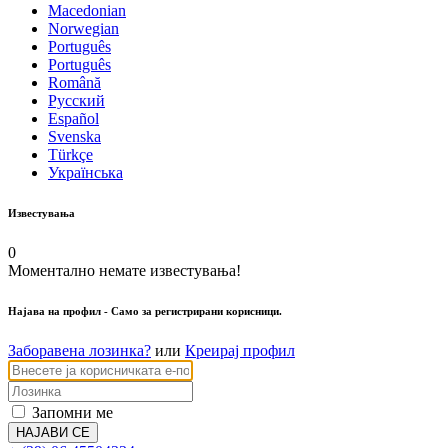
Macedonian
Norwegian
Português
Português
Română
Русский
Español
Svenska
Türkçe
Українська
Известувања
0
Моментално немате известувања!
Најава на профил
- Само за регистрирани корисници.
Заборавена лозинка?
или
Креирај профил
Запомни ме