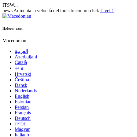
ITSW...
news
Aumenta la velocità del tuo sito con un click
Livel 1
Избери јазик
Macedonian
العربية
Azerbaijani
Català
中文
Hrvatski
Čeština
Dansk
Nederlands
English
Estonian
Persian
Français
Deutsch
עברית
Magyar
Italiano