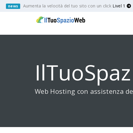
Aumenta la velocità del tuo sito con un click
Livel 1
news
IlTuoSpaz
Web Hosting con assistenza de