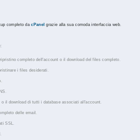
ckup completo da
cPanel
grazie alla sua comoda interfaccia web.
:
ripristino completo dell'account o il download del files completo.
ristinare i files desiderati.
b.
DNS.
o o il download di tutti i database associati all'account.
ompleto delle email.
cati SSL.
.