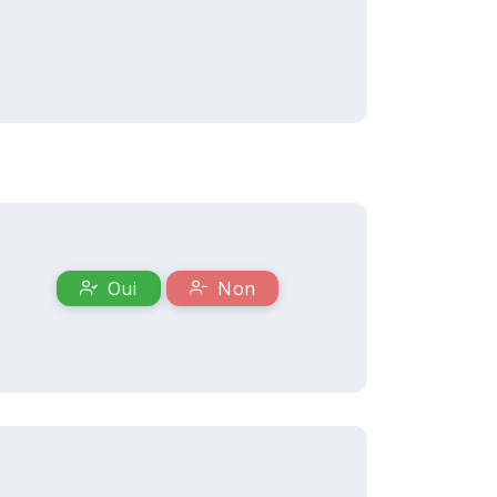
Oui
Non