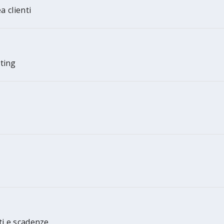
a clienti
ting
ti e scadenze