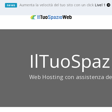
Aumenta la velocità del tuo sito con un click
Livel 1
news
IlTuoSpaz
Web Hosting con assistenza de