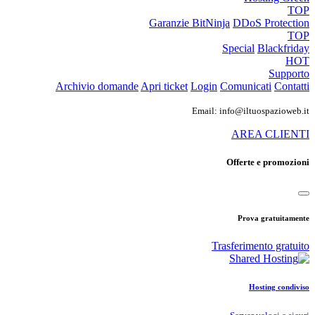
TOP
Garanzie
BitNinja
DDoS Protection
TOP
Special
Blackfriday
HOT
Supporto
Archivio domande
Apri ticket
Login
Comunicati
Contatti
Email: info@iltuospazioweb.it
AREA CLIENTI
Offerte e promozioni
Prova gratuitamente
Trasferimento gratuito
Hosting condiviso