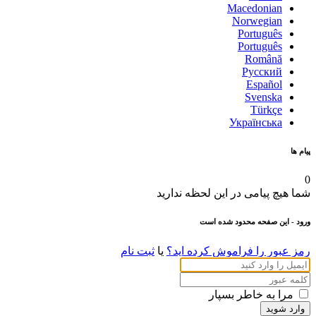
Macedonian
Norwegian
Português
Português
Română
Русский
Español
Svenska
Türkçe
Українська
پیام ها
0
شما هیچ پیامی در این لحظه ندارید
ورود
- این صفحه محدود شده است
رمز عبور را فراموش کرده اید؟
یا
ثبت نام
مرا به خاطر بسپار