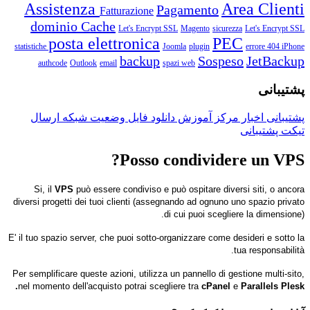
Assistenza
Area Clienti
Pagamento
Fatturazione
dominio
Cache
Let's Encrypt SSL
Magento
sicurezza
Let's Encrypt SSL
posta elettronica
PEC
statistiche
Joomla
plugin
errore 404
iPhone
backup
Sospeso
JetBackup
authcode
Outlook
email
spazi web
پشتیبانی
پشتیبانی
اخبار
مرکز آموزش
دانلود فایل
وضعیت شبکه
ارسال
تیکت پشتیبانی
Posso condividere un VPS?
Si, il
VPS
può essere condiviso e può ospitare diversi siti, o ancora
diversi progetti dei tuoi clienti (assegnando ad ognuno uno spazio privato
di cui puoi scegliere la dimensione).
E' il tuo spazio server, che puoi sotto-organizzare come desideri e sotto la
tua responsabilità.
Per semplificare queste azioni, utilizza un pannello di gestione multi-sito,
nel momento dell'acquisto potrai scegliere tra
cPanel
e
Parallels Plesk.