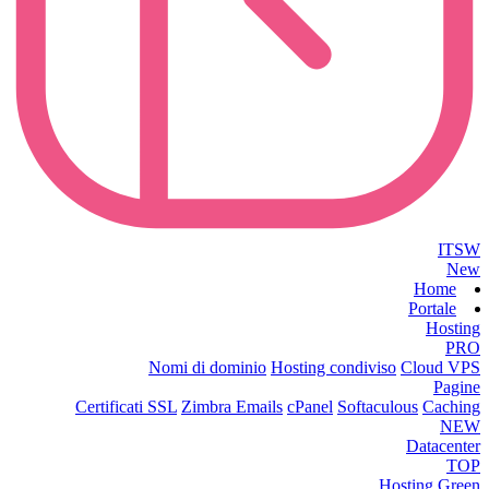
ITSW
New
Home
Portale
Hosting
PRO
Nomi di dominio
Hosting condiviso
Cloud VPS
Pagine
Certificati SSL
Zimbra Emails
cPanel
Softaculous
Caching
NEW
Datacenter
TOP
Hosting Green