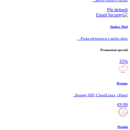
Server veloci e sicuri...
Più dettagli
Zimbra Mail
Posta elettronica e molto altro…
Promozioni speciali
35%
Hosting
Storage SSD, CloudLinux, cPanel..
€9,99
Domini