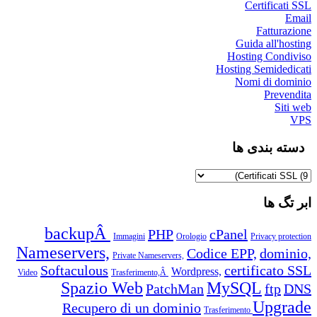
Certificati SSL
Email
Fatturazione
Guida all'hosting
Hosting Condiviso
Hosting Semidedicati
Nomi di dominio
Prevendita
Siti web
VPS
دسته بندی ها
ابر تگ ها
backupÂ
PHP
cPanel
Immagini
Orologio
Privacy protection
Nameservers,
Codice EPP,
dominio,
Private Nameservers,
Softaculous
certificato SSL
Wordpress,
Video
Trasferimento,Â
Spazio Web
MySQL
PatchMan
ftp
DNS
Upgrade
Recupero di un dominio
Trasferimento