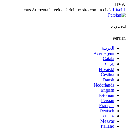
ITSW...
news
Aumenta la velocità del tuo sito con un click
Livel 1
انتخاب زبان
Persian
العربية
Azerbaijani
Català
中文
Hrvatski
Čeština
Dansk
Nederlands
English
Estonian
Persian
Français
Deutsch
עברית
Magyar
Italiano