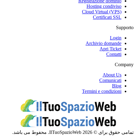
Registrazione dominio
Hosting condiviso
Cloud Virtual (VPS)
Certificati SSL
Supporto
Login
Archivio domande
Apri Ticket
Contatti
Company
About Us
Comunicati
Blog
Termini e condizioni
تمامی حقوق برای © 2026 IlTuoSpazioWeb. محفوط می باشد.