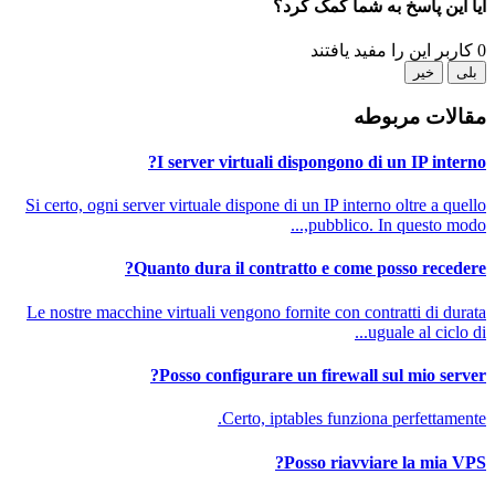
آیا این پاسخ به شما کمک کرد؟
0 کاربر این را مفید یافتند
بلی
خیر
مقالات مربوطه
I server virtuali dispongono di un IP interno?
Si certo, ogni server virtuale dispone di un IP interno oltre a quello
pubblico. In questo modo,...
Quanto dura il contratto e come posso recedere?
Le nostre macchine virtuali vengono fornite con contratti di durata
uguale al ciclo di...
Posso configurare un firewall sul mio server?
Certo, iptables funziona perfettamente.
Posso riavviare la mia VPS?