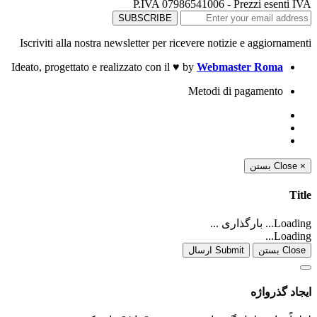
P.IVA 07986541006 - Prezzi esenti IVA
Iscriviti alla nostra newsletter per ricevere notizie e aggiornamenti
Ideato, progettato e realizzato con il
♥
by
Webmaster Roma
Metodi di pagamento
بستن
Close
×
Title
Loading... بارگذاری ...
Loading...
Close بستن
Submit ارسال
ایجاد گذرواژه