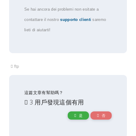
Se hai ancora dei problemi non esitate a
contattare il nostro
supporto client
i
saremo
lieti di aiutarti!
ftp
這篇文章有幫助嗎？
3 用戶發現這個有用
是
否